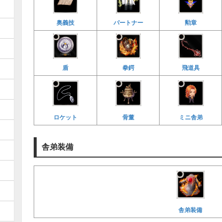
奥義技
パートナー
勲章
飛道具
盾
拳鍔
ロケット
骨董
ミニ舎弟
舎弟装備
舎弟装備