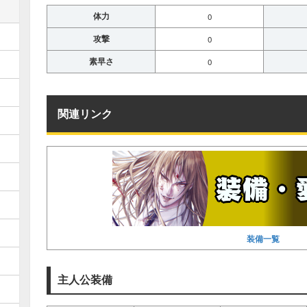
体力
0
攻撃
0
素早さ
0
関連リンク
装備一覧
主人公装備