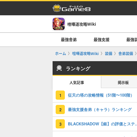
喧嘩道攻略Wiki
最強舎弟
最強支援
最強
ホーム
喧嘩道攻略Wiki
装備
舎弟装備
ランキング
人気記事
掲示板
征天の塔の攻略情報（51階〜100階）
1
最強支援舎弟（キャラ）ランキング
2
BLACKSHADOW【
3