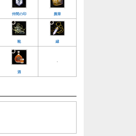
仲間の印
腕章
縁
靴
-
酒