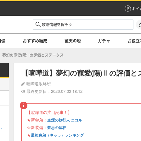
ポイ
装備
おすすめ編成
征天の塔
ガチャ
お役立
夢幻の寵愛(陽)Ⅱの評価とステータス
【喧嘩道】夢幻の寵愛(陽)Ⅱの評価と
喧嘩道攻略班
最終更新日：2026.07.02 18:12
【喧嘩道の注目記事！】
★新舎弟：
血煙の執行人 ニコル
銀】の評価とステータス
☆新装備：
禁忌の聖杯
★
最強舎弟（キャラ）ランキング