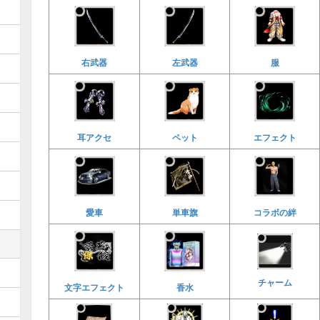
右武器
左武器
服
耳アクセ
ペット
エフェクト
愛車
単車旗
コラボの絆
チャーム
文字エフェクト
香水