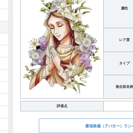
属性
レア度
タイプ
進化前名
評価点
最強装備（アバター）ラン