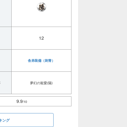
12
舎弟装備（刺青）
称
夢幻の寵愛(陽)
9.9
/10
キング