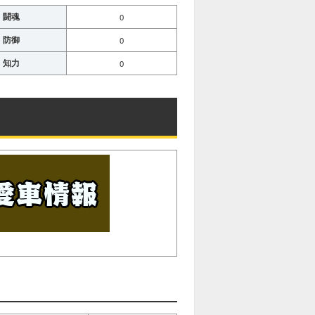
闘魂
0
防御
0
知力
0