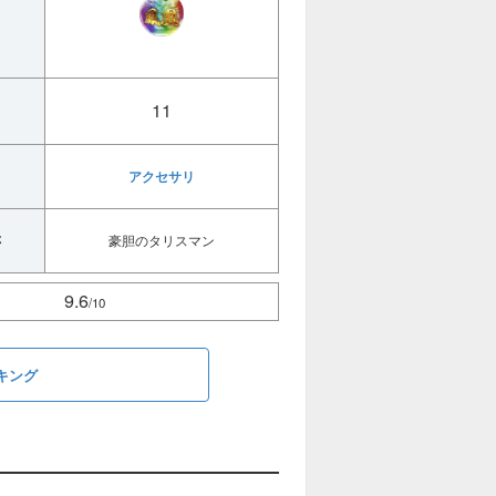
11
アクセサリ
称
豪胆のタリスマン
9.6
/10
キング