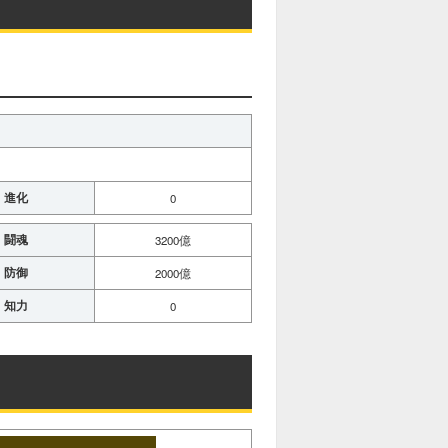
進化
0
闘魂
3200億
防御
2000億
知力
0