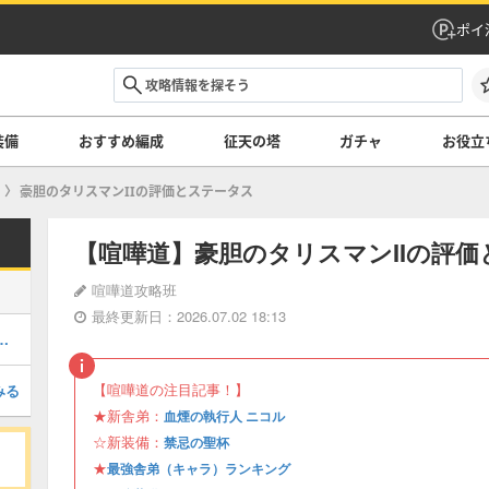
ポイ
装備
おすすめ編成
征天の塔
ガチャ
お役立
豪胆のタリスマンIIの評価とステータス
【喧嘩道】豪胆のタリスマンIIの評
喧嘩道攻略班
最終更新日：2026.07.02 18:13
クル［Ⅴ］の評価とステータス
【喧嘩道の注目記事！】
みる
★新舎弟：
血煙の執行人 ニコル
☆新装備：
禁忌の聖杯
★
最強舎弟（キャラ）ランキング