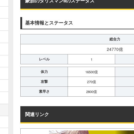
豪胆のタリスマンIIのステータス
基本情報とステータス
総合力
24770億
レベル
1
体力
16500億
攻撃
270億
素早さ
2800億
関連リンク