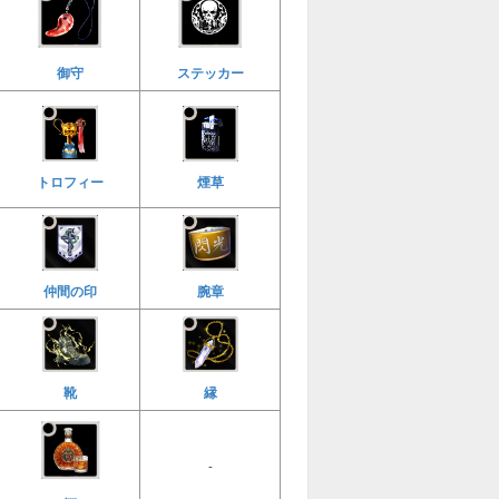
御守
ステッカー
トロフィー
煙草
仲間の印
腕章
縁
靴
-