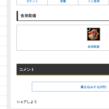
ロケット
骨董
ミニ舎弟
舎弟装備
舎弟装備
コメント
書き込みする(0件)
シェアしよう