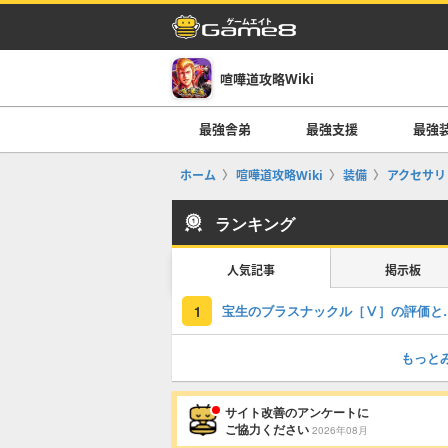
喧嘩道攻略Wiki
最強舎弟
最強支援
最強
ホーム
喧嘩道攻略Wiki
装備
アクセサリ
ランキング
人気記事
掲示板
宝生のブラスナッ
1
もっと
サイト改善のアンケートに
ご協力ください
2026年08月