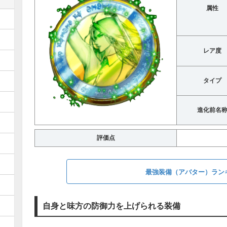
属性
レア度
タイプ
進化前名
評価点
最強装備（アバター）ラン
自身と味方の防御力を上げられる装備