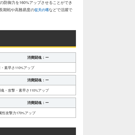
体の防御力を160%アップさせることができ
長期戦や高難易度の
などで活躍で
征天の塔
消費闘魂：ー
・素早さ110%アップ
消費闘魂：ー
魂・攻撃・素早さ110%アップ
消費闘魂：ー
性攻撃力170%アップ