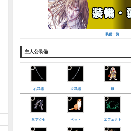
装備一覧
主人公装備
右武器
左武器
服
耳アクセ
ペット
エフェクト