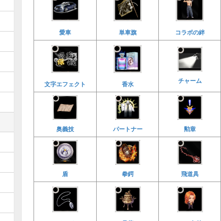
愛車
単車旗
コラボの絆
チャーム
文字エフェクト
香水
奥義技
パートナー
勲章
飛道具
盾
拳鍔