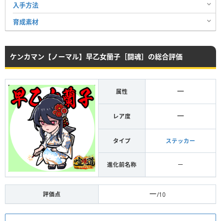
入手方法
育成素材
ケンカマン【ノーマル】早乙女蘭子［闘魂］の総合評価
ー
属性
ー
レア度
タイプ
ステッカー
進化前名称
ー
ー
評価点
/10