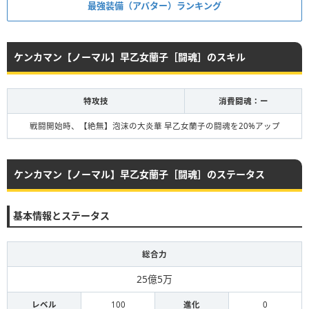
最強装備（アバター）ランキング
ケンカマン【ノーマル】早乙女蘭子［闘魂］のスキル
特攻技
消費闘魂：ー
戦闘開始時、【絶無】泡沫の大炎華 早乙女蘭子の闘魂を20%アップ
ケンカマン【ノーマル】早乙女蘭子［闘魂］のステータス
基本情報とステータス
総合力
25億5万
レベル
100
進化
0