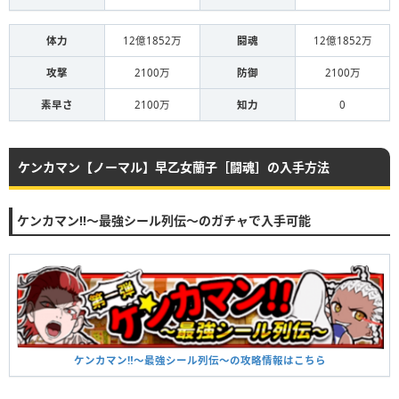
体力
12億1852万
闘魂
12億1852万
攻撃
2100万
防御
2100万
素早さ
2100万
知力
0
ケンカマン【ノーマル】早乙女蘭子［闘魂］の入手方法
ケンカマン‼︎〜最強シール列伝〜のガチャで入手可能
ケンカマン‼︎〜最強シール列伝〜の攻略情報はこちら