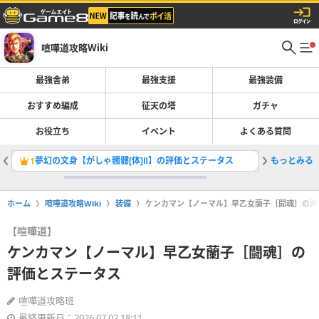
喧嘩道攻略Wiki
最強舎弟
最強支援
最強装備
おすすめ編成
征天の塔
ガチャ
お役立ち
イベント
よくある質問
夢幻の文身【がしゃ髑髏[体]Ⅱ】の評価とステータス
もっとみる
夢幻の文
1
2
ホーム
喧嘩道攻略Wiki
装備
ケンカマン【ノーマル】早乙女蘭子［闘魂］の評
【喧嘩道】
ケンカマン【ノーマル】早乙女蘭子［闘魂］の
評価とステータス
喧嘩道攻略班
最終更新日：2026.07.02 18:11