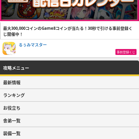
最大300,000コインのGame8コインが当たる！30秒で引ける事前登録く
じ開催中！
るぅみマスター
事前登録くじ
攻略メニュー
最新情報
ランキング
お役立ち
舎弟一覧
装備一覧