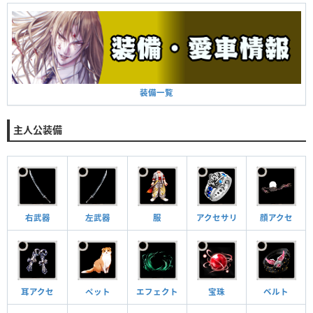
装備一覧
主人公装備
右武器
左武器
服
アクセサリ
顔アクセ
耳アクセ
ペット
エフェクト
宝珠
ベルト