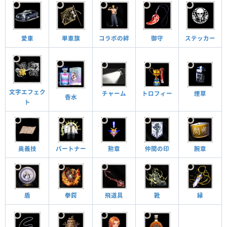
愛車
単車旗
コラボの絆
御守
ステッカー
文字エフェク
チャーム
トロフィー
煙草
香水
ト
奥義技
パートナー
勲章
仲間の印
腕章
縁
飛道具
盾
拳鍔
靴