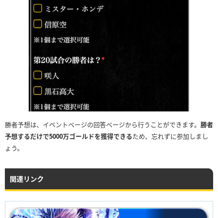
黒石高大
ジョン・ジェイル
21試合
VS
醤油ニキ
イ・サインル
22試合
VS
樋口武大
キム・アムゲ
23試合
VS
瓜田純士
勝者予想は、イベントページの回答ページから行うことができます。
勝者
ユン・ヒョンビン
予想するだけで5000万ゴールドを獲得できる
ため、忘れずに参加しまし
24試合
VS
ょう。
バン仲村
H・ユジン
関連リンク
25試合
VS
こめお
キム・ジェフン