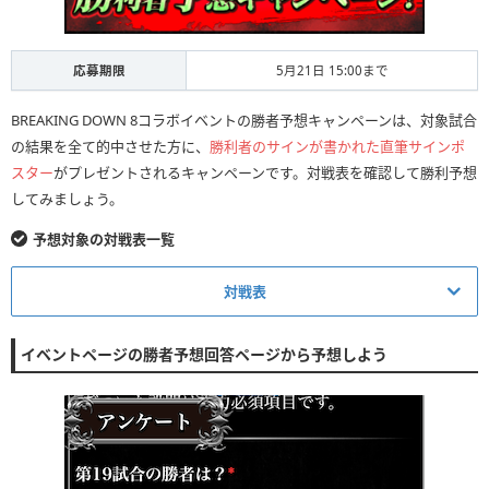
③
応募期限
5月21日 15:00まで
チャット相手を選んでキャンペーンコードを送信
BREAKING DOWN 8コラボイベントの勝者予想キャンペーンは、対象試合
の結果を全て的中させた方に、
勝利者のサインが書かれた直筆サインポ
スター
がプレゼントされるキャンペーンです。対戦表を確認して勝利予想
してみましょう。
予想対象の対戦表一覧
対戦表
試合数
対戦者名
イベントページの勝者予想回答ページから予想しよう
ミスター・ホンデ
19試合
VS
信原空
咲人
20試合
VS