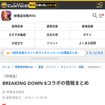
喧嘩道攻略Wiki
最強舎弟
最強支援
最強装備
おすすめ編成
征天の塔
ガチャ
お役立ち
イベント
よくある質問
7周年目前カウントダウンキャンペーンの情報まとめ
もっとみる
1
2
ホーム
喧嘩道攻略Wiki
速報・イベント
キャンペーン・速報
BREAKING
【喧嘩道】
BREAKING DOWN 8コラボの情報まとめ
喧嘩道攻略班
最終更新日：2025.11.21 00:39