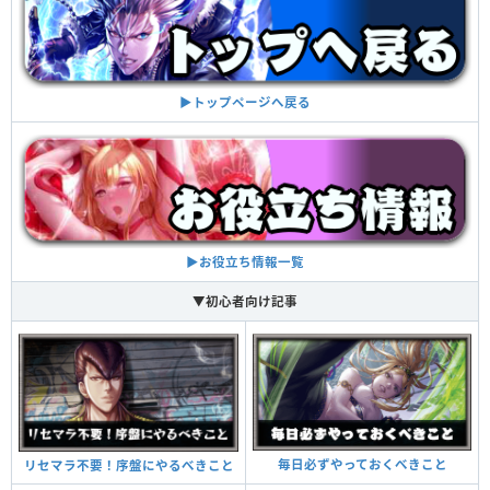
26試合
VS
ノッコン寺田
コ・ソクチョル
27試合
VS
▶︎トップページへ戻る
啓之輔
イ・サングン
28試合
VS
川島悠汰
パク・ヒョングン
29試合
VS
▶︎お役立ち情報一覧
ジョリー
▼初心者向け記事
パク・ウォンシク
30試合
VS
飯田将成
毎日必ずやっておくべきこと
リセマラ不要！序盤にやるべきこと