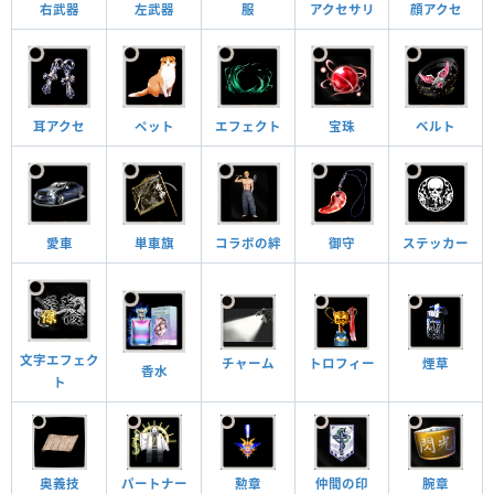
右武器
左武器
服
アクセサリ
顔アクセ
耳アクセ
ペット
エフェクト
宝珠
ベルト
愛車
単車旗
コラボの絆
御守
ステッカー
文字エフェク
チャーム
トロフィー
煙草
香水
ト
奥義技
パートナー
勲章
仲間の印
腕章