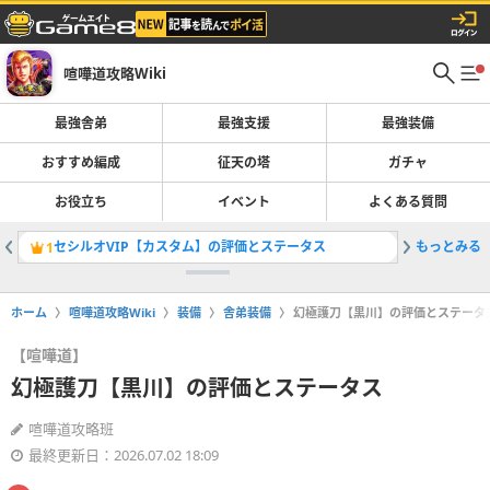
喧嘩道攻略Wiki
最強舎弟
最強支援
最強装備
おすすめ編成
征天の塔
ガチャ
お役立ち
イベント
よくある質問
セシルオVIP【カスタム】の評価とステータス
もっとみる
1
ホーム
喧嘩道攻略Wiki
装備
舎弟装備
幻極護刀【黒川】の評価とステータ
【喧嘩道】
幻極護刀【黒川】の評価とステータス
喧嘩道攻略班
最終更新日：2026.07.02 18:09