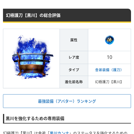
幻極護刀【黒川】の総合評価
属性
10
レア度
タイプ
舎弟装備（護刀）
進化前名称
幻極護刀【黒川】
最強装備（アバター）ランキング
黒川を強化するための専用装備
幻極護刀【黒川】は舎弟「
黒川カンナ
」のステータスを強化するための