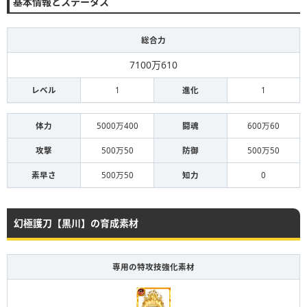
基本情報とステータス
総合力
7100万610
レベル
1
進化
1
体力
5000万400
闘魂
600万60
攻撃
500万50
防御
500万50
素早さ
500万50
知力
0
幻極護刀【黒川】の育成素材
専用の特攻技強化素材