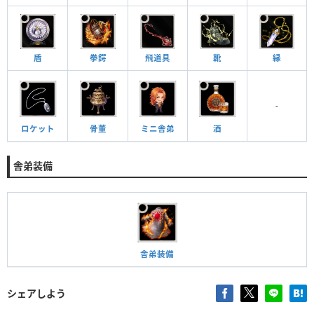
縁
飛道具
盾
拳鍔
靴
-
ロケット
骨董
ミニ舎弟
酒
舎弟装備
舎弟装備
シェアしよう