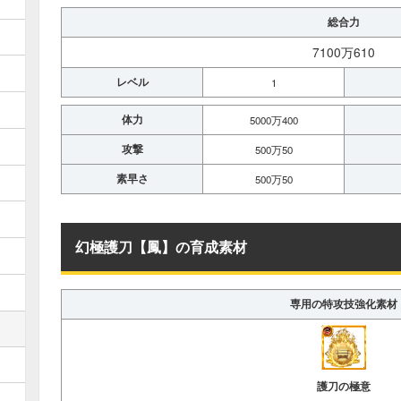
総合力
7100万610
レベル
1
体力
5000万400
攻撃
500万50
素早さ
500万50
幻極護刀【鳳】の育成素材
専用の特攻技強化素材
護刀の極意