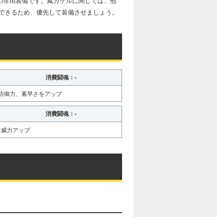
の専用装備です。鳳カケルに関しては、他
できるため、優先して装備させましょう。
消費闘魂：-
防御力、素早さをアップ
消費闘魂：-
撃威力アップ