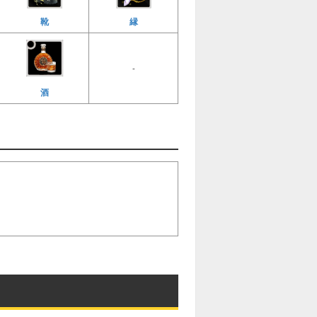
縁
靴
-
酒