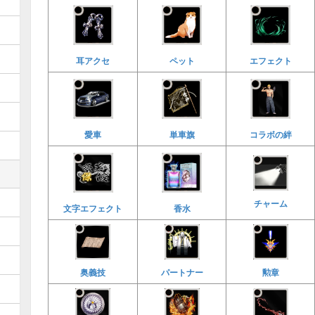
耳アクセ
ペット
エフェクト
愛車
単車旗
コラボの絆
チャーム
文字エフェクト
香水
奥義技
パートナー
勲章