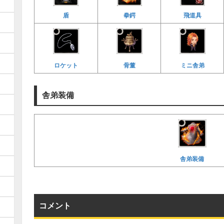
飛道具
盾
拳鍔
ロケット
骨董
ミニ舎弟
舎弟装備
舎弟装備
コメント