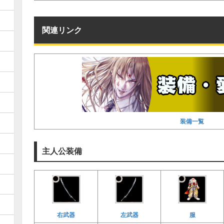
関連リンク
装備一覧
主人公装備
右武器
左武器
服