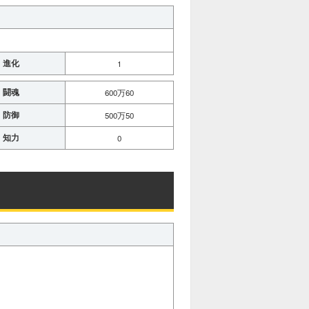
進化
1
闘魂
600万60
防御
500万50
知力
0