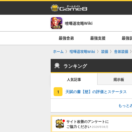
喧嘩道攻略Wiki
最強舎弟
最強支援
最強
ホーム
喧嘩道攻略Wiki
装備
舎弟装備
ランキング
人気記事
掲示板
天賦の書【慈】の評価とステータス
1
もっと
サイト改善のアンケートに
ご協力ください
2026年08月