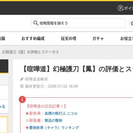
ポイ
装備
おすすめ編成
征天の塔
ガチャ
お役立
幻極護刀【鳳】の評価とステータス
【喧嘩道】幻極護刀【鳳】の評価とス
喧嘩道攻略班
最終更新日：2026.07.02 18:09
【喧嘩道の注目記事！】
みる
★新舎弟：
血煙の執行人 ニコル
☆新装備：
禁忌の聖杯
★
最強舎弟（キャラ）ランキング