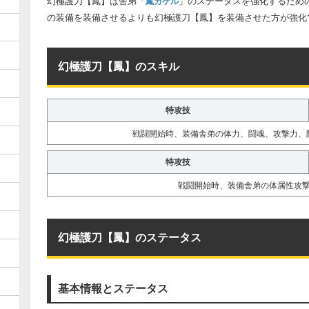
幻極護刀【鳳】は舎弟「
」のステータスを強化するため
鳳カケル
の装備を装備させるよりも幻極護刀【鳳】を装備させた方が強化
幻極護刀【鳳】のスキル
特攻技
戦闘開始時、装備舎弟の体力、闘魂、攻撃力、
特攻技
戦闘開始時、装備舎弟の体属性攻
幻極護刀【鳳】のステータス
基本情報とステータス