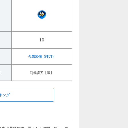
10
舎弟装備（護刀）
称
幻極護刀【鳳】
キング