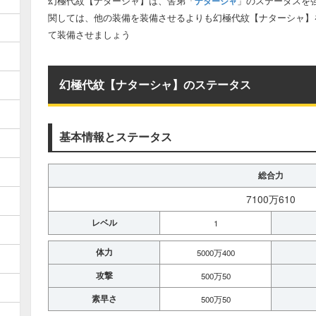
幻極代紋【ナターシャ】は、舎弟「
」のステータスを
ナターシャ
関しては、他の装備を装備させるよりも幻極代紋【ナターシャ】
て装備させましょう
幻極代紋【ナターシャ】のステータス
基本情報とステータス
総合力
7100万610
レベル
1
体力
5000万400
攻撃
500万50
素早さ
500万50