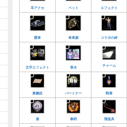
耳アクセ
ペット
エフェクト
愛車
単車旗
コラボの絆
チャーム
文字エフェクト
香水
奥義技
パートナー
勲章
飛道具
盾
拳鍔