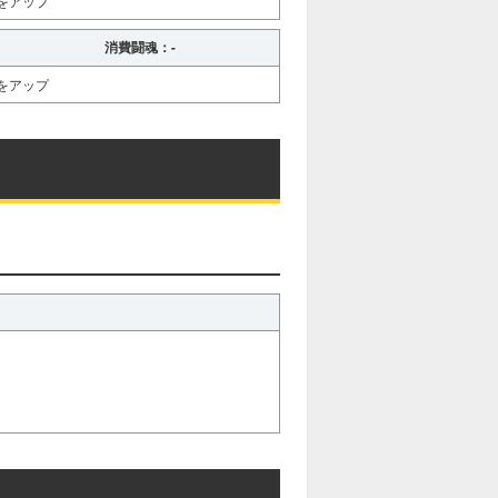
をアップ
消費闘魂：-
をアップ