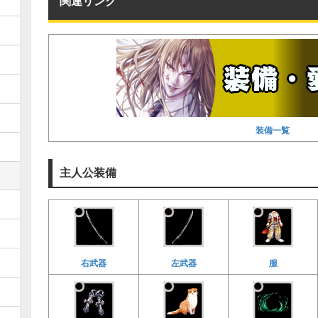
関連リンク
装備一覧
主人公装備
右武器
左武器
服