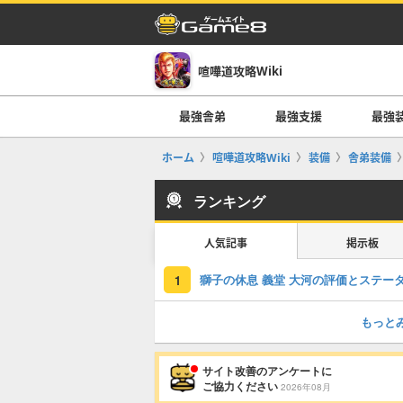
喧嘩道攻略Wiki
最強舎弟
最強支援
最強
ホーム
喧嘩道攻略Wiki
装備
舎弟装備
ランキング
人気記事
掲示板
獅子の休息 義堂 大河の評価とステー
1
もっと
サイト改善のアンケートに
ご協力ください
2026年08月