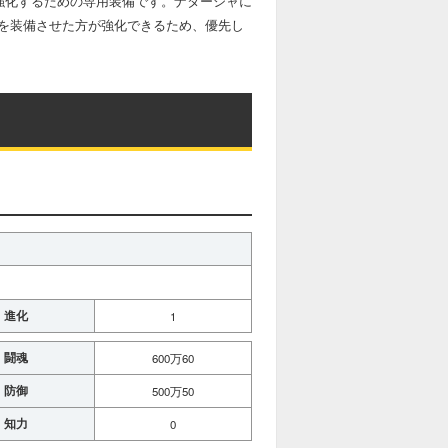
強化するための専用装備です。ナターシャに
を装備させた方が強化できるため、優先し
進化
1
闘魂
600万60
防御
500万50
知力
0