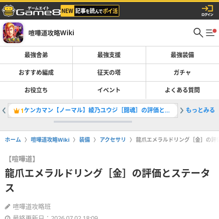
喧嘩道攻略Wiki
最強舎弟
最強支援
最強装備
おすすめ編成
征天の塔
ガチャ
お役立ち
イベント
よくある質問
ケンカマン【ノーマル】綾乃ユウジ［闘魂］の評価とステータス
もっとみる
POLAM
1
2
ホーム
喧嘩道攻略Wiki
装備
アクセサリ
龍爪エメラルドリング［金］の評
【喧嘩道】
龍爪エメラルドリング［金］の評価とステータ
ス
喧嘩道攻略班
最終更新日：2026.07.02 18:09