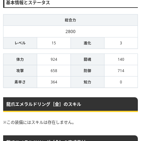
基本情報とステータス
総合力
2800
レベル
15
進化
3
体力
924
闘魂
140
攻撃
658
防御
714
素早さ
364
知力
0
龍爪エメラルドリング［金］のスキル
※この装備にはスキルは存在しません。