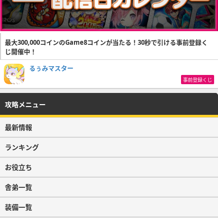
最大300,000コインのGame8コインが当たる！30秒で引ける事前登録く
じ開催中！
るぅみマスター
事前登録くじ
攻略メニュー
最新情報
ランキング
お役立ち
舎弟一覧
装備一覧