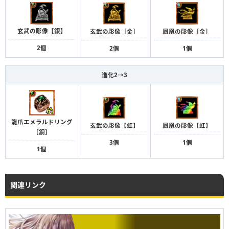
玄武の彫像【銀】
玄武の彫像［金］
鳳凰の彫像［金］
2個
2個
1個
進化2→3
龍爪エメラルドリング
鳳凰の彫像【虹】
玄武の彫像【虹】
［銅］
1個
3個
1個
関連リンク