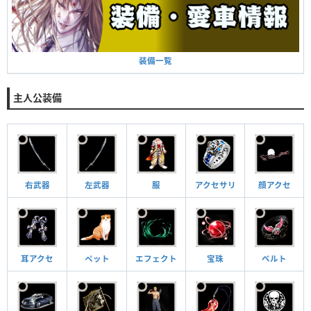
装備一覧
主人公装備
右武器
左武器
服
アクセサリ
顔アクセ
耳アクセ
ペット
エフェクト
宝珠
ベルト