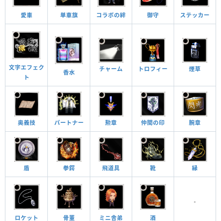
愛車
単車旗
コラボの絆
御守
ステッカー
文字エフェク
チャーム
トロフィー
煙草
香水
ト
奥義技
パートナー
勲章
仲間の印
腕章
縁
飛道具
盾
拳鍔
靴
-
ロケット
骨董
ミニ舎弟
酒