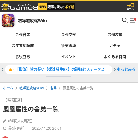
喧嘩道攻略Wiki
最強舎弟
最強支援
最強装備
おすすめ編成
征天の塔
ガチャ
お役立ち
イベント
よくある質問
【単体】陰の誓い【爆速蘇生EX】の評価とステータス
もっとみる
盾一覧
1
2
ホーム
喧嘩道攻略Wiki
舎弟
鳳凰属性の舎弟一覧
【喧嘩道】
鳳凰属性の舎弟一覧
喧嘩道攻略班
最終更新日：2025.11.20 20:01