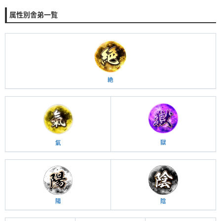
属性別舎弟一覧
D
178,050
ガチャ
‐
緋天の紅牡丹 雅
楓華
D
74,264
ガチャ
‐
絶
雲蒸竜変 刹那
D
201,314
ガチャ
‐
破壊の鬼神 陣内
隼人
獄
氣
D
74,262
ガチャ
‐
絶対王者 キング
陽
陰
D
21,047
ガチャ
‐