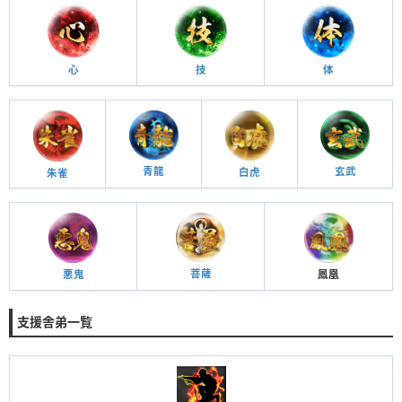
陣内隼人
心
技
体
D
22,273
ガチャ
‐
狂乱の破壊者 陣
内隼人
青龍
玄武
白虎
朱雀
D
25,430
ガチャ
‐
キング
D
27,051
ガチャ
‐
菩薩
悪鬼
鳳凰
刹那
支援舎弟一覧
D
36,687
ガチャ
‐
雅楓華