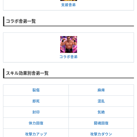
支援舎弟
D
53,174
ガチャ
‐
久遠豹牙
コラボ舎弟一覧
舎弟
評価点
総合力
限定
ステUP
コラボ舎弟
D
246,208
ガチャ
‐
落花流水 久遠&
スキル効果別舎弟一覧
雅
裂傷
麻痺
即死
混乱
封印
気絶
体力回復
闘魂回復
攻撃力アップ
攻撃力ダウン