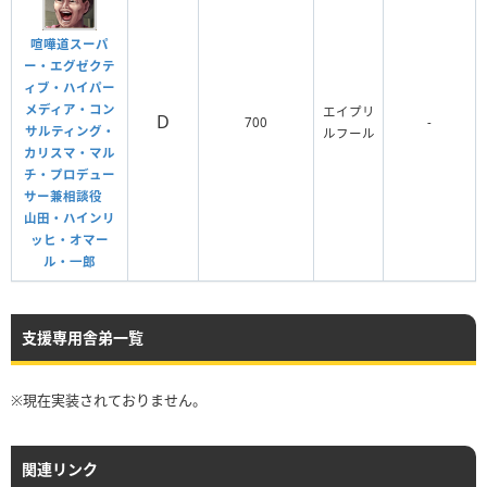
バル
常夏天花 雅楓華
喧嘩道スーパ
ー・エグゼクテ
ィブ・ハイパー
メディア・コン
エイプリ
D
700
‐
サルティング・
ルフール
舎弟
評価点
総合力
限定
ステUP
カリスマ・マル
チ・プロデュー
サー兼相談役
D
4億8175万2054
ガチャ
‐
山田・ハインリ
ハイヴォルテー
ッヒ・オマー
ジ 陣内隼人
ル・一郎
D
支援専用舎弟一覧
4億2868万6075
ガチャ
‐
瞬撃の剣術士 刹
那
※現在実装されておりません。
D
4億4232万8469
ガチャ
‐
関連リンク
破戒の百花王 雅