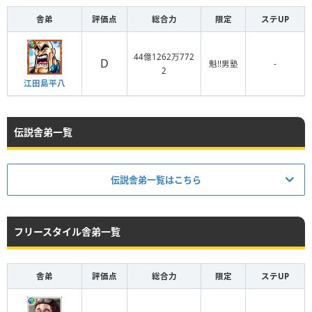
舎弟
評価点
総合力
限定
ステUP
44億1262万772
D
魁!!男塾
‐
2
江田島平八
伝説舎弟一覧
伝説舎弟一覧はこちら
フリースタイル舎弟一覧
舎弟
評価点
総合力
限定
ステUP
舎弟
評価点
総合力
限定
ステUP
サマーフ
D
7億274万1451
ェスティ
‐