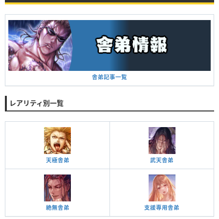
楓華
D
3億9366万3912
ガチャ
‐
覇王 キング
舎弟記事一覧
D
3億2674万4228
ガチャ
‐
殲滅の禍神 久遠
レアリティ別一覧
豹牙
D
3億2042万2828
ガチャ
‐
女帝 慈香蓮
天極舎弟
武天舎弟
舎弟
評価点
総合力
限定
ステUP
絶無舎弟
支援専用舎弟