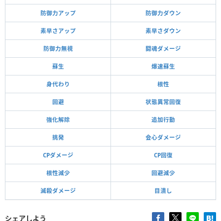
防御力アップ
防御力ダウン
素早さアップ
素早さダウン
防御力無視
闘魂ダメージ
蘇生
爆速蘇生
身代わり
根性
回避
状態異常回復
強化解除
追加行動
挑発
会心ダメージ
CPダメージ
CP回復
根性減少
回避減少
滅殺ダメージ
目潰し
シェアしよう