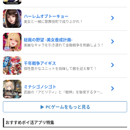
ハーレムオブトーキョー
美女と一緒に歌舞伎町で成り上がれ！
総裁の野望 -美女養成計画-
美麗なキャラを引き連れて金融戦争を制覇しよう！
千年戦争アイギス
個性豊かなユニットを指揮して敵を迎え撃て！
ミナシゴノシゴト
武器の『アビリティ』と『戦神』を駆使するターン制コマンドバトルRPG！
PCゲームをもっと見る
おすすめポイ活アプリ特集