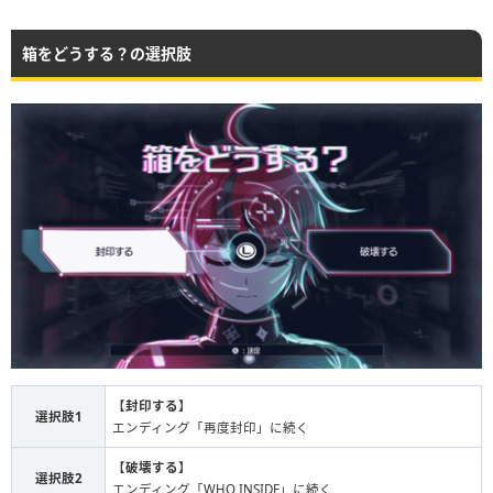
箱をどうする？の選択肢
【
封印する
】
選択肢1
エンディング「再度封印」に続く
【
破壊する
】
選択肢2
エンディング「WHO INSIDE」に続く