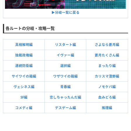
▶︎分岐一覧に戻る
各ルートの分岐・攻略一覧
真相解明編
リスタート編
さよなら蒼月編
独裁政権編
イヴァー編
蒼月たくさん編
連続防衛編
選択編
まったり編
サイワイの箱編
ワザワイの箱編
カリスマ澄野編
ヴェシネス編
青春編
ノモケバ編
SF編
恋しちゃったんだ編
血みどろ編
コメディ編
デスゲーム編
推理編