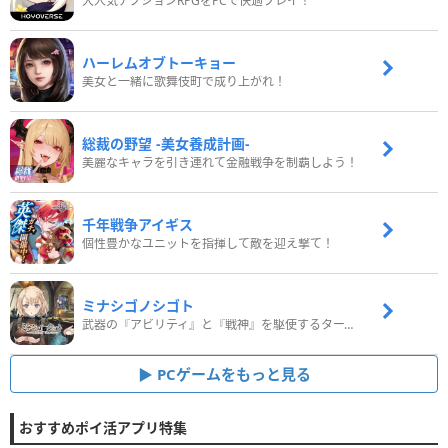
大人気アクションRPGをPCで快適プレイ！
ハーレムオブトーキョー
美女と一緒に歌舞伎町で成り上がれ！
総裁の野望 -美女養成計画-
美麗なキャラを引き連れて金融戦争を制覇しよう！
千年戦争アイギス
個性豊かなユニットを指揮して敵を迎え撃て！
ミナシゴノシゴト
武器の『アビリティ』と『戦神』を駆使するターン制コマンドバトルRPG！
PCゲームをもっと見る
おすすめポイ活アプリ特集