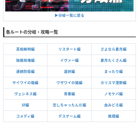
▶︎分岐一覧に戻る
各ルートの分岐・攻略一覧
真相解明編
リスタート編
さよなら蒼月編
独裁政権編
イヴァー編
蒼月たくさん編
連続防衛編
選択編
まったり編
サイワイの箱編
ワザワイの箱編
カリスマ澄野編
ヴェシネス編
青春編
ノモケバ編
SF編
恋しちゃったんだ編
血みどろ編
コメディ編
デスゲーム編
推理編