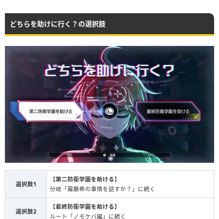
どちらを助けに行く？の選択肢
【
第二防衛学園を助ける
】
選択肢1
分岐「霧藤希の事情を話すか？」に続く
【
最終防衛学園を助ける
】
選択肢2
ルート「ノモケバ編」に続く