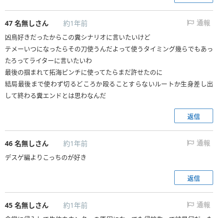
47
名無しさん
約1年前
通報
凶鳥好きだったからこの糞シナリオに言いたいけど
テメーいつになったらその刀使うんだよって使うタイミング幾らでもあっ
たろってライターに言いたいわ
最後の掴まれて拓海ピンチに使ってたらまだ許せたのに
結局最後まで使わず切るどころか殴ることすらないルートか生身差し出
して終わる糞エンドとは思わなんだ
返信
46
名無しさん
約1年前
通報
デスゲ編よりこっちのが好き
返信
45
名無しさん
約1年前
通報