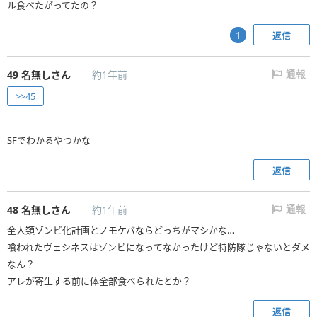
ル食べたがってたの？
返信
1
49
名無しさん
約1年前
通報
>>45
SFでわかるやつかな
返信
48
名無しさん
約1年前
通報
全人類ゾンビ化計画とノモケバならどっちがマシかな…
喰われたヴェシネスはゾンビになってなかったけど特防隊じゃないとダメ
なん？
アレが寄生する前に体全部食べられたとか？
返信