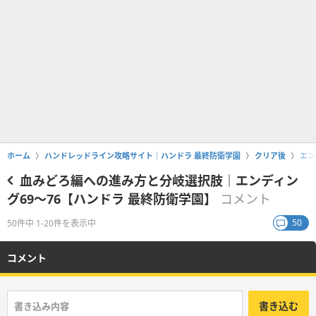
ホーム
ハンドレッドライン攻略サイト｜ハンドラ 最終防衛学園
クリア後
エン
血みどろ編への進み方と分岐選択肢｜エンディン
グ69〜76【ハンドラ 最終防衛学園】
コメント
50
50件中 1-20件を表示中
コメント
書き込む