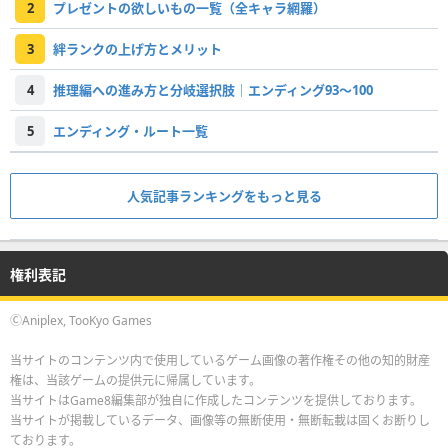
2
プレゼントの欲しいもの一覧（全キャラ網羅）
3
絆ランクの上げ方とメリット
4
推理編への進み方と分岐選択肢｜エンディング93〜100
5
エンディング・ルート一覧
人気記事ランキングをもっと見る
権利表記
ⒸAniplex, TooKyo Games
当サイトのコンテンツ内で使用しているゲーム画像の著作権その他の知的財産
権は、当該ゲームの提供元に帰属しています。
当サイトはGame8編集部が独自に作成したコンテンツを提供しております。
当サイトが掲載しているデータ、画像等の無断使用・無断転載は固くお断りし
ております。