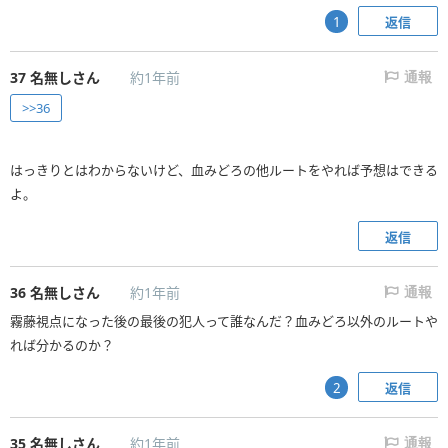
返信
1
37
名無しさん
約1年前
通報
>>36
はっきりとはわからないけど、血みどろの他ルートをやれば予想はできる
よ。
返信
36
名無しさん
約1年前
通報
霧藤視点になった後の最後の犯人って誰なんだ？血みどろ以外のルートや
れば分かるのか？
返信
2
35
名無しさん
約1年前
通報