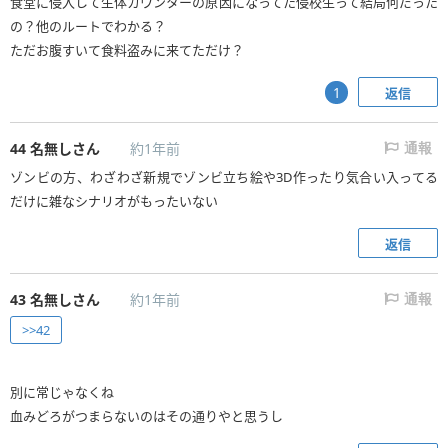
食堂に侵入して生体カウンターの原因になってた侵校生って結局何だった
の？他のルートでわかる？
ただお腹すいて食料盗みに来てただけ？
返信
1
44
名無しさん
約1年前
通報
ゾンビの方、わざわざ新規でゾンビ立ち絵や3D作ったり気合い入ってる
だけに雑なシナリオがもったいない
返信
43
名無しさん
約1年前
通報
>>42
別に常じゃなくね
血みどろがつまらないのはその通りやと思うし