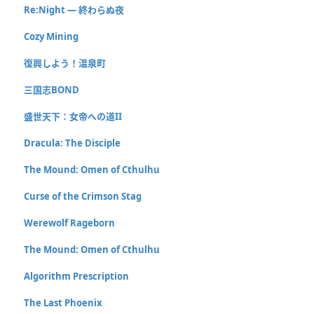
Re:Night ― 終わらぬ夜
Cozy Mining
復興しよう！温泉町
三国志BOND
盛世天下：女帝への道II
Dracula: The Disciple
The Mound: Omen of Cthulhu
Curse of the Crimson Stag
Werewolf Rageborn
The Mound: Omen of Cthulhu
Algorithm Prescription
The Last Phoenix