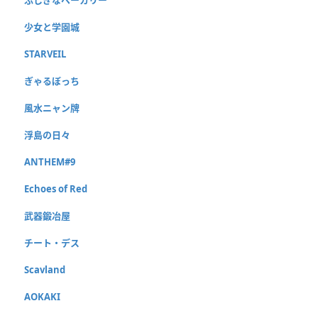
少女と学園城
STARVEIL
ぎゃるぼっち
風水ニャン牌
浮島の日々
ANTHEM#9
Echoes of Red
武器鍛冶屋
チート・デス
Scavland
AOKAKI