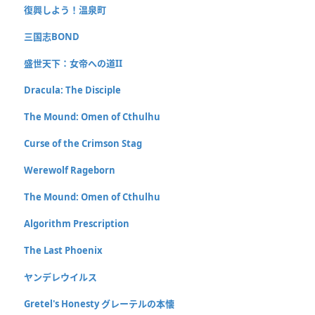
復興しよう！温泉町
三国志BOND
盛世天下：女帝への道II
Dracula: The Disciple
The Mound: Omen of Cthulhu
Curse of the Crimson Stag
Werewolf Rageborn
The Mound: Omen of Cthulhu
Algorithm Prescription
The Last Phoenix
ヤンデレウイルス
Gretel's Honesty グレーテルの本懐