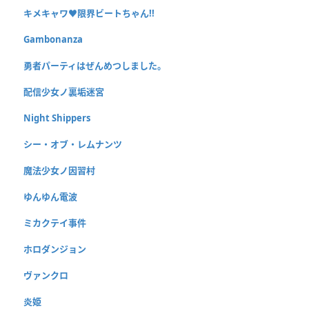
キメキャワ♥限界ビートちゃん!!
Gambonanza
勇者パーティはぜんめつしました。
配信少女ノ裏垢迷宮
Night Shippers
シー・オブ・レムナンツ
魔法少女ノ因習村
ゆんゆん電波
ミカクテイ事件
ホロダンジョン
ヴァンクロ
炎姫