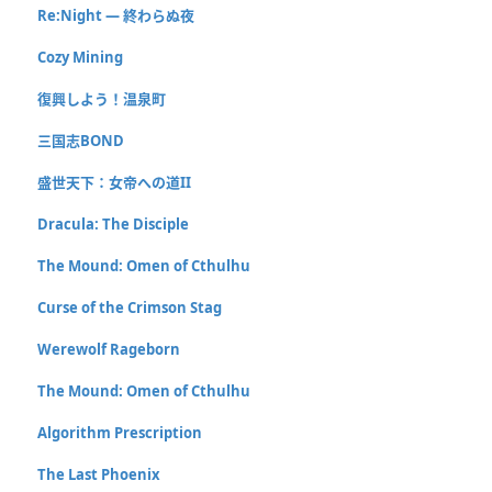
Re:Night ― 終わらぬ夜
Cozy Mining
復興しよう！温泉町
三国志BOND
盛世天下：女帝への道II
Dracula: The Disciple
The Mound: Omen of Cthulhu
Curse of the Crimson Stag
Werewolf Rageborn
The Mound: Omen of Cthulhu
Algorithm Prescription
The Last Phoenix