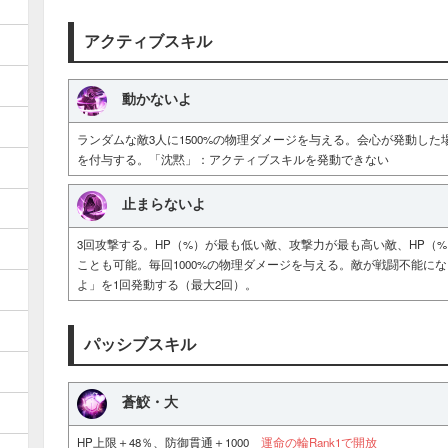
アクティブスキル
動かないよ
ランダムな敵3人に1500%の物理ダメージを与える。会心が発動した
を付与する。「沈黙」：アクティブスキルを発動できない
止まらないよ
3回攻撃する。HP（%）が最も低い敵、攻撃力が最も高い敵、HP（
ことも可能。毎回1000%の物理ダメージを与える。敵が戦闘不能に
よ」を1回発動する（最大2回）。
パッシブスキル
蒼鮫・大
HP上限＋48％、防御貫通＋1000
運命の輪Rank1で開放