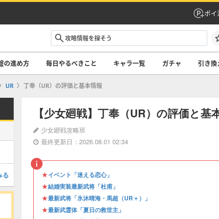
ポイ
盤の進め方
毎日やるべきこと
キャラ一覧
ガチャ
引き換
UR
丁奉（UR）の評価と基本情報
【少女廻戦】丁奉（UR）の評価と基
少女廻戦攻略班
最終更新日：2026.08.01 02:34
★
みる
イベント「迷える恋心」
★
結婚実装最新武将「杜甫」
★
最新武将「氷沐晴海・馬超（UR＋）」
★
最新武霊体「夏日の救世主」