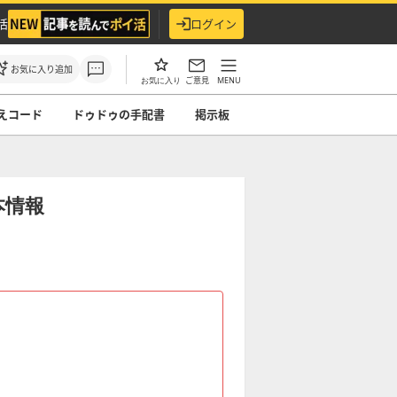
活
ログイン
お気に入り追加
ご意見
MENU
お気に入り
えコード
ドゥドゥの手配書
掲示板
本情報