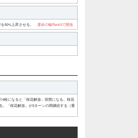
率を50%上昇させる。
運命の輪Rank3で開放
計4枚になると「桜花解放」状態になる。桜花
せる。「桜花解放」が3ターンの間継続する（重