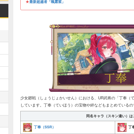
★
最新超越者「颯露紫」
少女廻戦（しょうじょかいせん）における、UR武将の「丁奉（
しています。丁奉（ていほう）の宝物や絆などもまとめているの
同名キャラ（スキン違い）は
丁奉（SSR）
丁