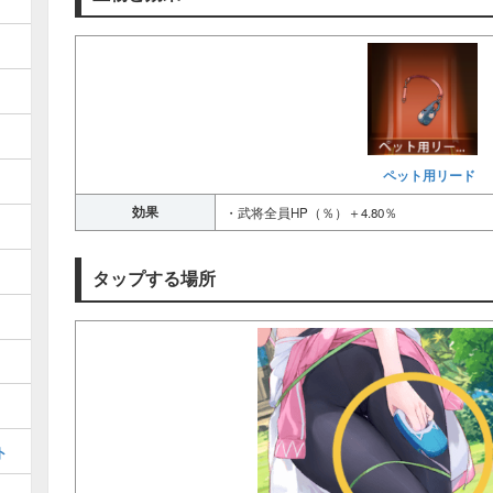
ペット用リード
効果
・武将全員HP（％）＋4.80％
タップする場所
ト