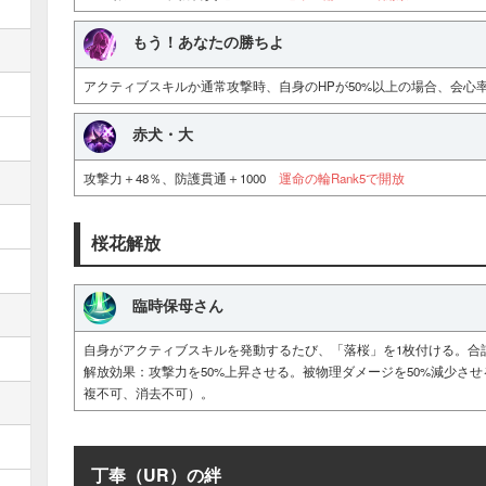
もう！あなたの勝ちよ
アクティブスキルか通常攻撃時、自身のHPが50%以上の場合、会心
赤犬・大
攻撃力＋48％、防護貫通＋1000
運命の輪Rank5で開放
桜花解放
臨時保母さん
自身がアクティブスキルを発動するたび、「落桜」を1枚付ける。合
解放効果：攻撃力を50%上昇させる。被物理ダメージを50%減少さ
複不可、消去不可）。
丁奉（UR）の絆