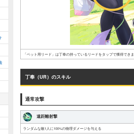
？
「ペット用リード」は丁奉の持っているリードをタップで獲得でき
法
丁奉（UR）のスキル
通常攻撃
遠距離射撃
ランダムな敵1人に100%の物理ダメージを与える