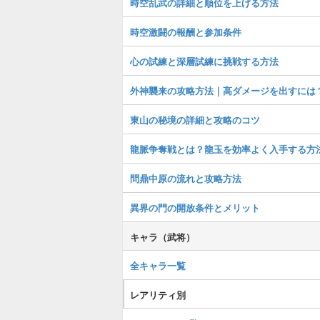
時空乱武の詳細と順位を上げる方法
時空激闘の報酬と参加条件
心の試練と深層試練に挑戦する方法
外神襲来の攻略方法｜高ダメージを出すには
東山の秘境の詳細と攻略のコツ
龍脈争奪戦とは？龍玉を効率よく入手する方
問鼎中原の流れと攻略方法
異界の門の開放条件とメリット
キャラ（武将）
全キャラ一覧
レアリティ別