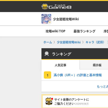
少女廻戦攻略Wiki
攻略wiki TOP
最強ランキング
序
ホーム
少女廻戦攻略Wiki
キャラ（武将）
ランキング
人気記事
掲示板
馮小憐（UR＋）の評価と基本情報
1
もっと
サイト改善のアンケートに
ご協力ください
2026年08月