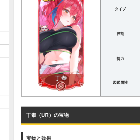
タイプ
役割
勢力
図鑑属性
丁奉（UR）の宝物
宝物と効果