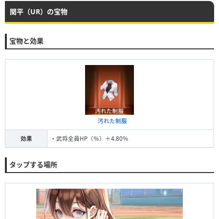
関平（UR）の宝物
宝物と効果
汚れた制服
効果
・武将全員HP（％）＋4.80％
タップする場所