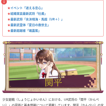
★
イベント「迷える恋心」
★
結婚実装最新武将「杜甫」
★
最新武将「氷沐晴海・馬超（UR＋）」
★
最新武霊体「夏日の救世主」
★
最新超越者「颯露紫」
少女廻戦（しょうじょかいせん）における、UR武将の「関平（かんぺ
い）」の評価と基本情報について掲載しています。関平（かんぺい）の宝