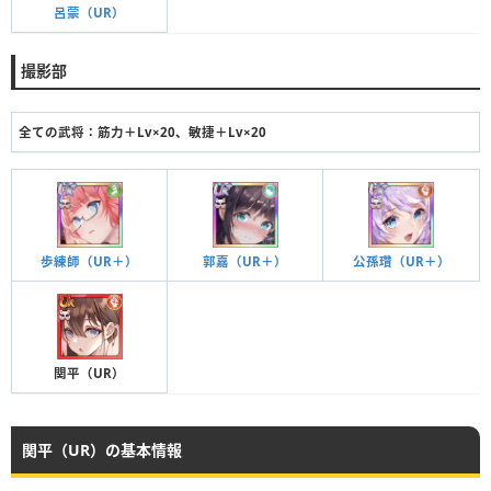
呂蒙（UR）
撮影部
全ての武将：筋力＋Lv×20、敏捷＋Lv×20
歩練師（UR＋）
郭嘉（UR＋）
公孫瓚（UR＋）
関平（UR）
関平（UR）の基本情報