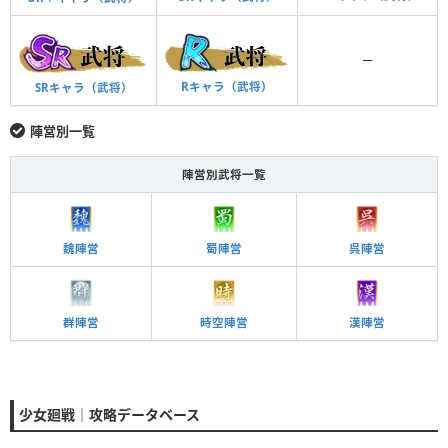
ー
Rキャラ（武将）
SRキャラ（武将）
陣営別一覧
陣営別武将一覧
魏陣営
蜀陣営
呉陣営
群陣営
時空陣営
漢陣営
少女廻戦｜攻略データベース