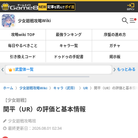
少女廻戦攻略Wiki
攻略wiki TOP
最強ランキング
序盤の進め方
毎日やるべきこと
キャラ一覧
ガチャ
引き換えコード
ドゥドゥの手配書
掲示板
武霊体一覧
もっとみる
キャラ（
1
2
ホーム
少女廻戦攻略Wiki
キャラ（武将）
UR
関平（UR）の評価と基本情
【少女廻戦】
関平（UR）の評価と基本情報
少女廻戦攻略班
最終更新日：2026.08.01 02:34