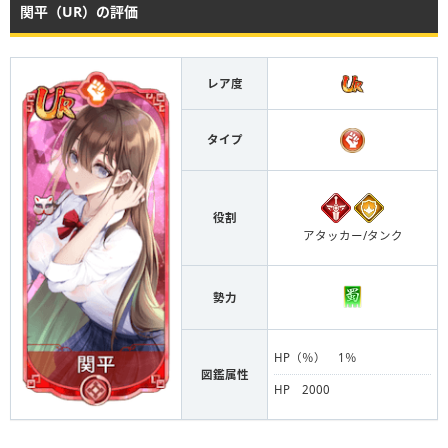
関平（UR）の評価
レア度
タイプ
役割
アタッカー/タンク
勢力
HP（％） 1％
図鑑属性
HP 2000