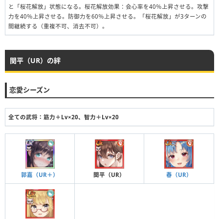
と「桜花解放」状態になる。桜花解放効果：会心率を40％上昇させる。攻撃
力を40％上昇させる。防御力を60％上昇させる。「桜花解放」が3ターンの
間継続する（重複不可、消去不可）。
関平（UR）の絆
恋愛シーズン
全ての武将：筋力＋Lv×20、智力＋Lv×20
郭嘉（UR＋）
関平（UR）
春（UR）