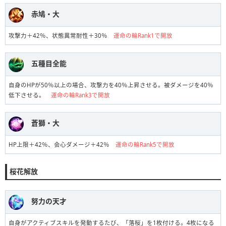
赤鳩・大
攻撃力＋42％、状態異常耐性＋30％
運命の輪Rank1で開放
五種目全能
自身のHPが50％以上の場合、攻撃力を40％上昇させる。被ダメージを40％
低下させる。
運命の輪Rank3で開放
蒼獅・大
HP上限＋42％、会心ダメージ＋42％
運命の輪Rank5で開放
桜花解放
努力の天才
自身がアクティブスキルを発動するたび、「落桜」を1枚付ける。4枚になる