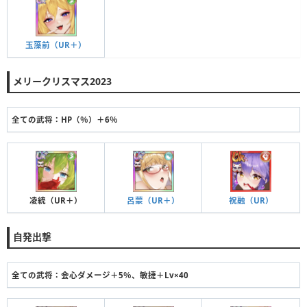
玉藻前（UR＋）
メリークリスマス2023
全ての武将：HP（％）＋6％
凌統（UR＋）
呂蒙（UR＋）
祝融（UR）
自発出撃
全ての武将：会心ダメージ＋5％、敏捷＋Lv×40