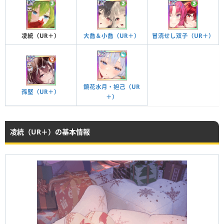
凌統（UR＋）
大喬＆小喬（UR＋）
冒涜せし双子（UR＋）
鏡花水月・妲己（UR
孫堅（UR＋）
＋）
凌統（UR＋）の基本情報