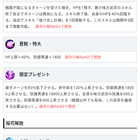
戦闘不能になるダメージを受けた場合、HPを1残す。敵か味方武将のスキル
終了前までダメージは無効になる。スキル終了後、自身のHPを40％回復す
る。追加でスキル「抜け出し計画」を1回発動する。このスキルは戦闘中3回
まで発動可能。
運命の輪Rank3で開放
蒼鮫・特大
HP上限＋60％、防御貫通＋1400
運命の輪Rank5で開放
限定プレゼント
被ダメージを85％低下させる。命中率を120％上昇させる。防御貫通を1800
0上昇させる。防護貫通を18000上昇させる。全体の味方武将の防護を600上
昇させる。防御貫通を600上昇させる（戦闘以外でも有効。この武将を編成
する必要はない）。
運命の輪Rank9で開放
桜花解放