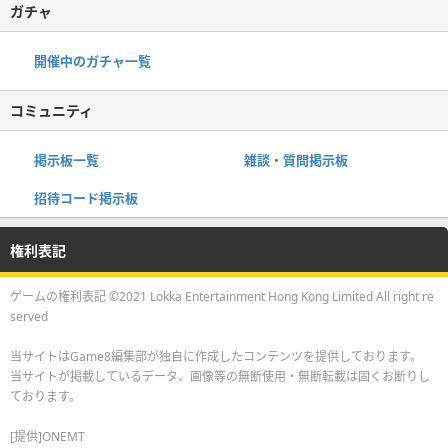
ガチャ
開催中のガチャ一覧
コミュニティ
掲示板一覧
雑談・質問掲示板
招待コード掲示板
権利表記
ゲームの権利表記 ©2021 Lokka Entertainment Hong Kong Limited All right re
served
当サイトはGame8編集部が独自に作成したコンテンツを提供しております。
当サイトが掲載しているデータ、画像等の無断使用・無断転載は固くお断りし
ております。
[提供]ONEMT