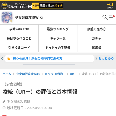
少女廻戦攻略Wiki
攻略wiki TOP
最強ランキング
序盤の進め方
毎日やるべきこと
キャラ一覧
ガチャ
引き換えコード
ドゥドゥの手配書
掲示板
初心者必見！序盤の効率的な進め方
もっとみる
杜若（U
1
2
ホーム
少女廻戦攻略Wiki
キャラ（武将）
UR＋
凌統（UR＋）の評価と基
【少女廻戦】
凌統（UR＋）の評価と基本情報
少女廻戦攻略班
最終更新日：2026.08.01 02:34