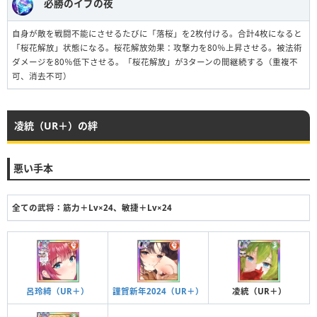
必勝のイブの夜
自身が敵を戦闘不能にさせるたびに「落桜」を2枚付ける。合計4枚になると
「桜花解放」状態になる。桜花解放効果：攻撃力を80％上昇させる。被法術
ダメージを80％低下させる。「桜花解放」が3ターンの間継続する（重複不
可、消去不可）
凌統（UR＋）の絆
悪い手本
全ての武将：筋力＋Lv×24、敏捷＋Lv×24
呂玲綺（UR＋）
謹賀新年2024（UR＋）
凌統（UR＋）