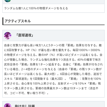
ランダムな敵1人に100％の物理ダメージを与える
アクティブスキル
「直球速攻」
自身と攻撃力が最も高い味方1人に5ターンの間「軍魂」効果を付与する。敵
に8回攻撃する。HP（％）が最も低い敵を優先する。毎回1000％ー3000％
の物理ダメージを与える。敵のHP（％）が高いほどダメージは高くなる。会
心が発動した場合、ランダムな強化効果を1つ消去する。40％の確率で味方
武将全体の「軍魂」効果を1ターン延長する。自身に「軍魂」効果が付与され
ている場合、2ー4倍のダメージを与える（自身の「軍魂」の残リターン数が
長いほどダメージは高くなる。最大4倍）。6回会心が発動した場合、追加で
スキル「直球速攻」を1回発動する（最大2回）。「軍魂」：攻撃力を100％
上昇させる。会心率を100％上昇させる。反射ダメージを10％✕「軍魂」残
りターン数上昇させる。軍魂の効果最大ターン数は10ターンまで（消去不
可、コピー不可、奪い取り不可）。
抜け出し計画