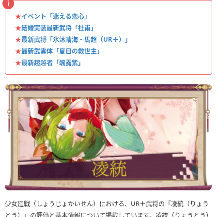
★
イベント「迷える恋心」
★
結婚実装最新武将「杜甫」
★
最新武将「氷沐晴海・馬超（UR＋）」
★
最新武霊体「夏日の救世主」
★
最新超越者「颯露紫」
少女廻戦（しょうじょかいせん）における、UR＋武将の「凌統（りょう
とう）」の評価と基本情報について掲載しています。凌統（りょうとう）