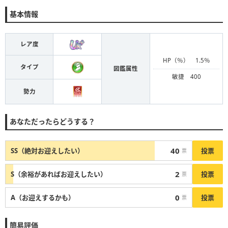
基本情報
レア度
HP（％） 1.5％
タイプ
図鑑属性
敏捷 400
勢力
あなただったらどうする？
40
投票
SS（絶対お迎えしたい）
票
2
投票
S（余裕があればお迎えしたい）
票
0
投票
A（お迎えするかも）
票
簡易評価