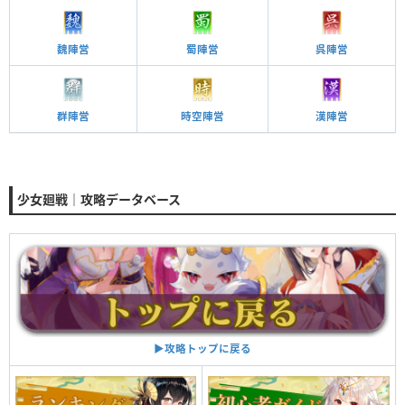
魏陣営
蜀陣営
呉陣営
群陣営
時空陣営
漢陣営
少女廻戦｜攻略データベース
▶︎攻略トップに戻る