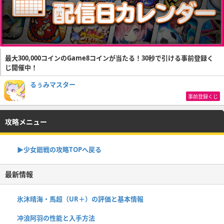
最大300,000コインのGame8コインが当たる！30秒で引ける事前登録く
じ開催中！
るぅみマスター
事前登録くじ
攻略メニュー
▶︎少女廻戦の攻略TOPへ戻る
最新情報
氷沐晴海・馬超（UR＋）の評価と基本情報
冲浪阿羽の性能と入手方法