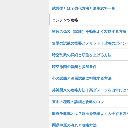
武霊体とは？強化方法と適用武将一覧
コンテンツ攻略
留候の偽陵（試練）を効率よく攻略する方法
無限の試練の概要とメリット｜攻略のポイン
時空乱武の詳細と順位を上げる方法
時空激闘の報酬と参加条件
心の試練と深層試練に挑戦する方法
外神襲来の攻略方法｜高ダメージを出すには
東山の秘境の詳細と攻略のコツ
龍脈争奪戦とは？龍玉を効率よく入手する方
問鼎中原の流れと攻略方法