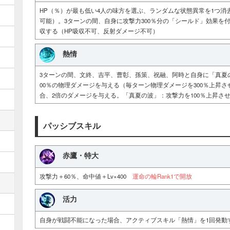
HP（％）が最も低い4人の味方を選ぶ、ランダムな状態異常を1つ消去
可能）。3ターンの間、自身に攻撃力300％分の「シールド」効果を
収する（HP吸収不可、反射ダメージ不可）
熱情
3ターンの間、文終、吉平、曹彰、孫策、祝融、阿時と自身に「真夏の
00％の物理ダメージを与える（毎ターン物理ダメージを300％上昇さ
合、2倍のダメージを与える。「真夏の波」：攻撃力を100％上昇さ
パッシブスキル
赤鷹・特大
攻撃力＋60％、命中値＋Lv×400
運命の輪Rank1で開放
活力
自身が戦闘不能になった場合、アクティブスキル「熱情」を1回発