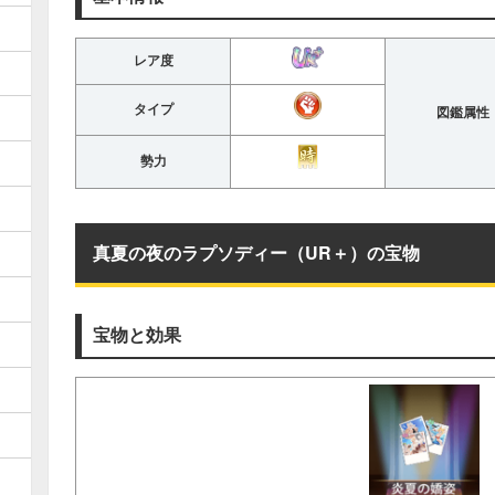
レア度
タイプ
図鑑属性
勢力
真夏の夜のラプソディー（UR＋）の宝物
宝物と効果