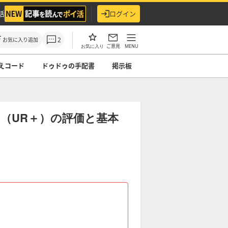
活
ログイン
2
お気に入り追加
ご意見
MENU
お気に入り
えコード
ドゥドゥの手配書
掲示板
（UR＋）の評価と基本