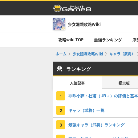
少女廻戦攻略Wiki
攻略wiki TOP
最強ランキング
序
ホーム
少女廻戦攻略Wiki
キャラ（武将）
ランキング
人気記事
掲示板
1
キャラ（武将）一覧
2
最強キャラ（武将）ランキング
3