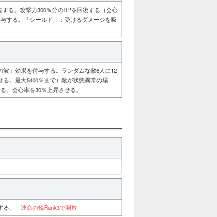
する。攻撃力300％分のHPを回復する（会心
付与する。「シールド」：受けるダメージを吸
波」効果を付与する。ランダムな敵6人に12
せる。最大5400％まで）敵が状態異常の場
せる。会心率を30％上昇させる。
動する。
運命の輪Rank3で開放