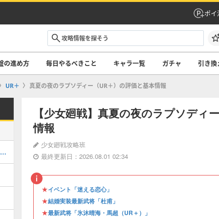
ポイ
盤の進め方
毎日やるべきこと
キャラ一覧
ガチャ
引き換
UR＋
真夏の夜のラプソディー（UR＋）の評価と基本情報
【少女廻戦】真夏の夜のラプソディー
情報
少女廻戦攻略班
非昨小夢・杜甫（UR＋）の評価と基本情報
最終更新日：2026.08.01 02:34
★
イベント「迷える恋心」
★
結婚実装最新武将「杜甫」
★
最新武将「氷沐晴海・馬超（UR＋）」