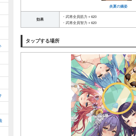
炎夏の嬌姿
・武将全員筋力＋620
効果
・武将全員智力＋620
タップする場所
ト
？
法