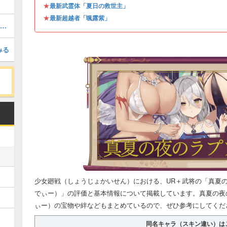
★
最新武霊体「夏日の救世主」
★
最新超越者「颯露紫」
氷沐晴海・馬超（UR＋）の評価と基本情報
みる
少女廻戦（しょうじょかいせん）における、UR＋武将の「真夏
でぃー）」の評価と基本情報について掲載しています。真夏の夜
ぃー）の宝物や絆などもまとめているので、ぜひ参考にしてくだ
同名キャラ（スキン違い）は