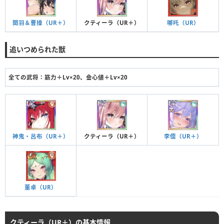
関羽＆曹操（UR＋）
クティーラ（UR＋）
哪吒（UR）
追いつめられた獣
全ての武将：筋力＋Lv×20、会心値＋Lv×20
神鬼・呂布（UR＋）
クティーラ（UR＋）
李儒（UR＋）
董卓（UR）
クティーラ（UR＋）の基本情報