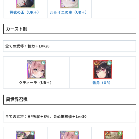
黄衣の王（UR＋）
ルルイエの主（UR＋）
カースト制
全ての武将：智力＋Lv×20
クティーラ（UR＋）
張角（UR）
異世界召喚
全ての武将：HP吸収＋3％、会心抵抗値＋Lv×30