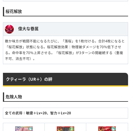
桜花解放
偉大な眷属
敵か味方が戦闘不能になるたびに、「落桜」を1枚付ける。合計4枚になると
「桜花解放」状態になる。桜花解放効果：物理被ダメージを70％低下させ
る。命中率を70％上昇させる。「桜花解放」が3ターンの間継続する（重複
不可、消去不可）。
クティーラ（UR＋）の絆
危険人物
全ての武将：敏捷＋Lv×20、智力＋Lv×20