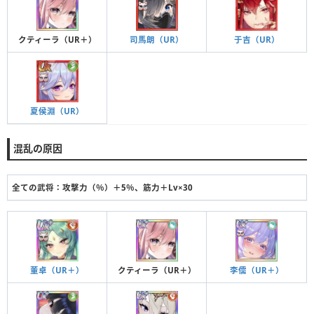
クティーラ（UR＋）
司馬朗（UR）
于吉（UR）
夏侯淵（UR）
混乱の原因
全ての武将：攻撃力（％）＋5％、筋力＋Lv×30
董卓（UR＋）
クティーラ（UR＋）
李儒（UR＋）