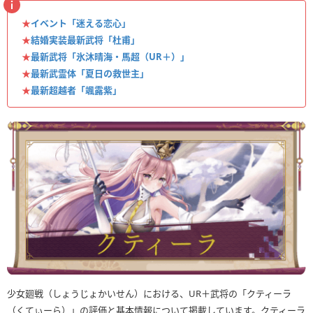
★
イベント「迷える恋心」
★
結婚実装最新武将「杜甫」
★
最新武将「氷沐晴海・馬超（UR＋）」
★
最新武霊体「夏日の救世主」
★
最新超越者「颯露紫」
少女廻戦（しょうじょかいせん）における、UR＋武将の「クティーラ
（くてぃーら）」の評価と基本情報について掲載しています。クティーラ