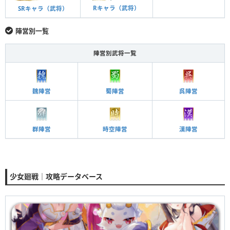
Rキャラ（武将）
SRキャラ（武将）
陣営別一覧
陣営別武将一覧
魏陣営
蜀陣営
呉陣営
群陣営
時空陣営
漢陣営
少女廻戦｜攻略データベース