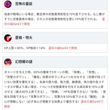
恐怖の蔓延
自身が戦場にいる場合、敵全体の状態異常耐性を10％低下させる。もし敵が
すでに状態異常の場合、その人の状態異常耐性を更に10％低下される。
運
命の輪Rank3で開放
蒼蜘・特大
HP上限＋60％、HP吸収＋14％
運命の輪Rank5で開放
幻想郷の謎
ダメージを与えた時、60％の確率で3ターンの間、「禁療」、「怠惰」、
「攻撃力ダウン」、「難局」効果の中ランダム1つを付与する（目標が持って
いない効果を優先する）。自身の筋力値、智力値、敏捷値、体力値の各ステ
ータスが敵より高い場合、1つにつき状態異常を付与する成功率を10％上昇
させる（最大40％上昇できる）。「禁療」：HPを回復できない「怠惰」：落
桜を回復できない「攻撃力ダウン」：攻撃力を50％低下させる「難局」：会
心が発動しない（必ず会心が発動する効果より優先する）
運命の輪Rank9で
開放