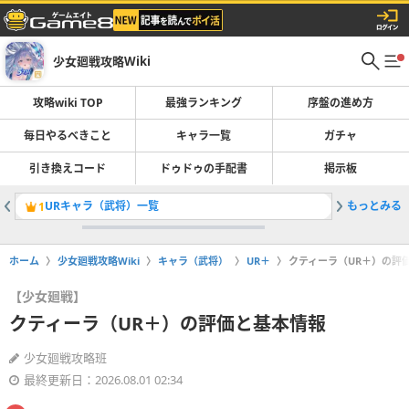
少女廻戦攻略Wiki
攻略wiki TOP
最強ランキング
序盤の進め方
毎日やるべきこと
キャラ一覧
ガチャ
引き換えコード
ドゥドゥの手配書
掲示板
URキャラ（武将）一覧
もっとみる
逆光時空
1
2
ホーム
少女廻戦攻略Wiki
キャラ（武将）
UR＋
クティーラ（UR＋）の評
【少女廻戦】
クティーラ（UR＋）の評価と基本情報
少女廻戦攻略班
最終更新日：2026.08.01 02:34