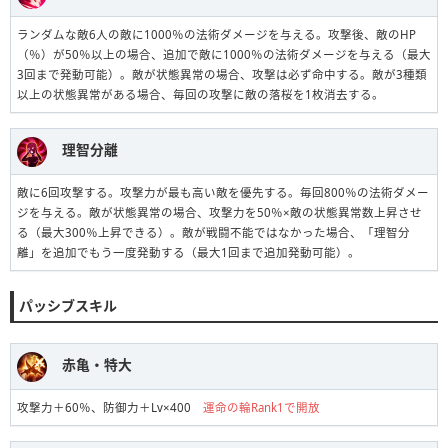
ランダムな敵6人の敵に1000％の法術ダメージを与える。攻撃後、敵のHP
（％）が50％以上の場合、追加で敵に1000％の法術ダメージを与える（最大
3回まで発動可能）。敵が状態異常の場合、攻撃は必ず命中する。敵が3種類
以上の状態異常がある場合、毎回の攻撃に敵の落桜を1枚消去する。
理智分離
敵に6回攻撃する。攻撃力が最も高い敵を優先する。毎回800％の法術ダメー
ジを与える。敵が状態異常の場合、攻撃力を50％×敵の状態異常数上昇させ
る（最大300％上昇できる）。敵が戦闘不能ではなかった場合、「理智分
離」を追加でもう一度発動する（最大1回まで追加発動可能）。
パッシブスキル
赤亀・特大
攻撃力＋60％、防御力＋Lv×400
運命の輪Rank1で開放