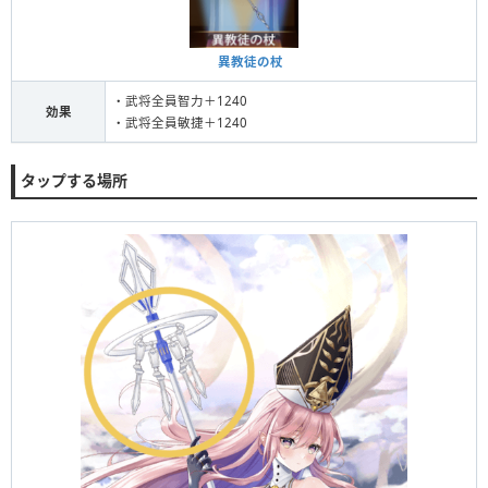
異教徒の杖
・武将全員智力＋1240
効果
・武将全員敏捷＋1240
タップする場所