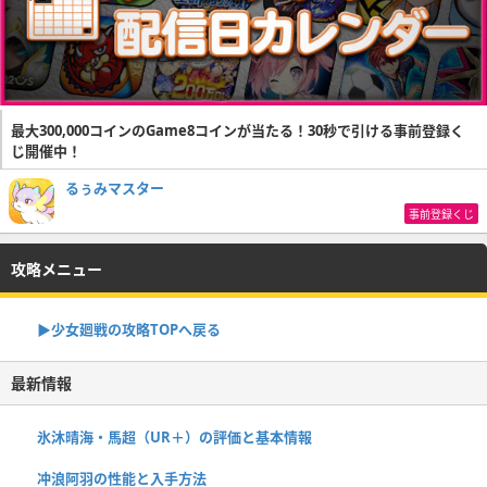
最大300,000コインのGame8コインが当たる！30秒で引ける事前登録く
じ開催中！
るぅみマスター
事前登録くじ
攻略メニュー
▶︎少女廻戦の攻略TOPへ戻る
最新情報
氷沐晴海・馬超（UR＋）の評価と基本情報
冲浪阿羽の性能と入手方法