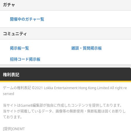
ガチャ
開催中のガチャ一覧
コミュニティ
掲示板一覧
雑談・質問掲示板
招待コード掲示板
権利表記
ゲームの権利表記 ©2021 Lokka Entertainment Hong Kong Limited All right re
served
当サイトはGame8編集部が独自に作成したコンテンツを提供しております。
当サイトが掲載しているデータ、画像等の無断使用・無断転載は固くお断りし
ております。
[提供]ONEMT