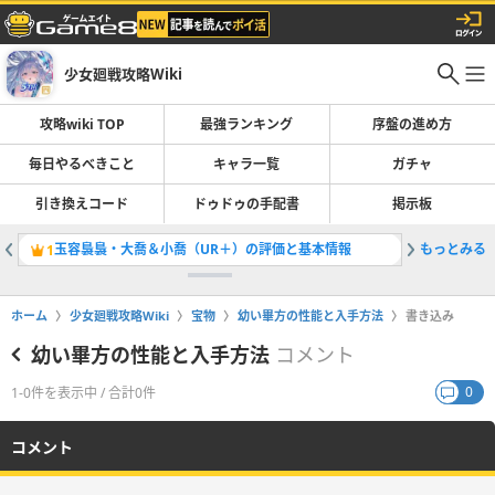
少女廻戦攻略Wiki
攻略wiki TOP
最強ランキング
序盤の進め方
毎日やるべきこと
キャラ一覧
ガチャ
引き換えコード
ドゥドゥの手配書
掲示板
玉容裊裊・大喬＆小喬（UR＋）の評価と基本情報
もっとみる
1
ホーム
少女廻戦攻略Wiki
宝物
幼い畢方の性能と入手方法
書き込み
幼い畢方の性能と入手方法
コメント
0
1-0件を表示中 / 合計0件
コメント