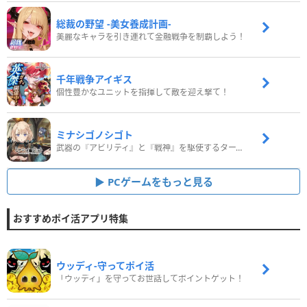
総裁の野望 -美女養成計画-
美麗なキャラを引き連れて金融戦争を制覇しよう！
千年戦争アイギス
個性豊かなユニットを指揮して敵を迎え撃て！
ミナシゴノシゴト
武器の『アビリティ』と『戦神』を駆使するターン制コマンドバトルRPG！
PCゲームをもっと見る
おすすめポイ活アプリ特集
ウッディ‐守ってポイ活
「ウッディ」を守ってお世話してポイントゲット！