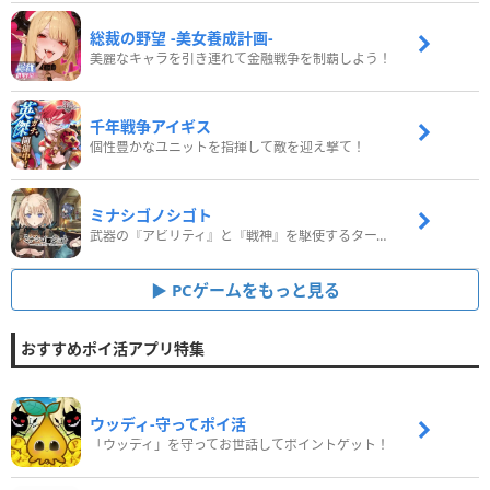
総裁の野望 -美女養成計画-
美麗なキャラを引き連れて金融戦争を制覇しよう！
千年戦争アイギス
個性豊かなユニットを指揮して敵を迎え撃て！
ミナシゴノシゴト
武器の『アビリティ』と『戦神』を駆使するターン制コマンドバトルRPG！
PCゲームをもっと見る
おすすめポイ活アプリ特集
ウッディ‐守ってポイ活
「ウッディ」を守ってお世話してポイントゲット！