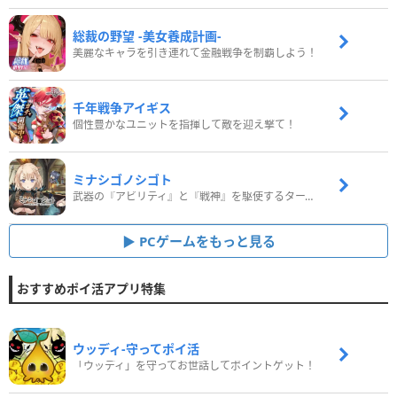
総裁の野望 -美女養成計画-
美麗なキャラを引き連れて金融戦争を制覇しよう！
千年戦争アイギス
個性豊かなユニットを指揮して敵を迎え撃て！
ミナシゴノシゴト
武器の『アビリティ』と『戦神』を駆使するターン制コマンドバトルRPG！
PCゲームをもっと見る
おすすめポイ活アプリ特集
ウッディ‐守ってポイ活
「ウッディ」を守ってお世話してポイントゲット！