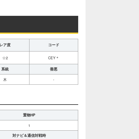
レア度
コード
☆2
CEY＊
系統
善悪
木
-
置物HP
1
対ナビ＆通信対戦時