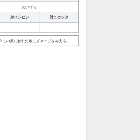
のけぞり
対インビジ
対ユカシタ
-
-
クモの巣に触れた敵にダメージを与える。