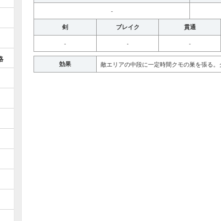
-
剣
ブレイク
貫通
-
-
-
略
効果
敵エリアの中段に一定時間クモの巣を張る。