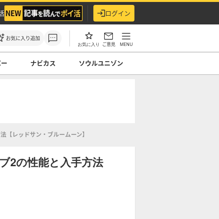
活
ログイン
お気に入り追加
ご意見
MENU
お気に入り
バー
ナビカス
ソウルユニゾン
方法【レッドサン・ブルームーン】
ブ2の性能と入手方法