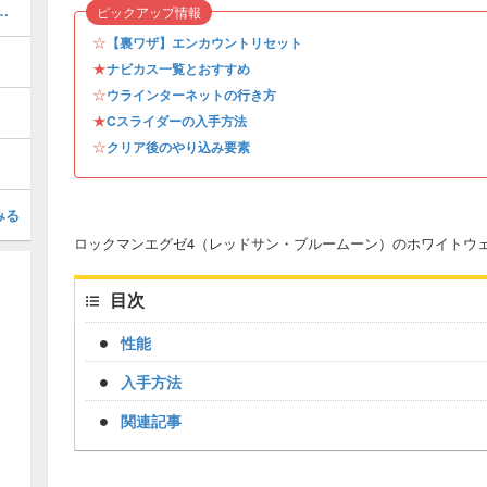
み要素・全クリまでの道のり
ピックアップ情報
☆
【裏ワザ】エンカウントリセット
★
ナビカス一覧とおすすめ
☆
ウラインターネットの行き方
★
Cスライダーの入手方法
☆
クリア後のやり込み要素
みる
ロックマンエグゼ4（レッドサン・ブルームーン）のホワイトウ
目次
性能
入手方法
関連記事