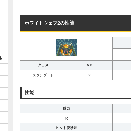
ホワイトウェブ2の性能
略
クラス
MB
スタンダード
36
性能
威力
40
ヒット後効果