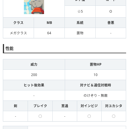
☆5
O
クラス
MB
系統
善悪
メガクラス
64
置物
-
性能
威力
置物HP
200
10
ヒット後効果
対ナビ＆通信対戦時
-
のけぞり・無敵
剣
ブレイク
貫通
対インビジ
対ユカシタ
-
◯
-
◯
◯