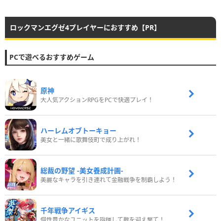
ロックマンエグゼ4プレイヤーにおすすめ【PR】
PCで遊べるおすすめゲーム
原神
大人気アクションRPGをPCで快適プレイ！
ハーレムオブトーキョー
美女と一緒に歌舞伎町で成り上がれ！
総裁の野望 -美女養成計画-
美麗なキャラを引き連れて金融戦争を制覇しよう！
千年戦争アイギス
個性豊かなユニットを指揮して敵を迎え撃て！