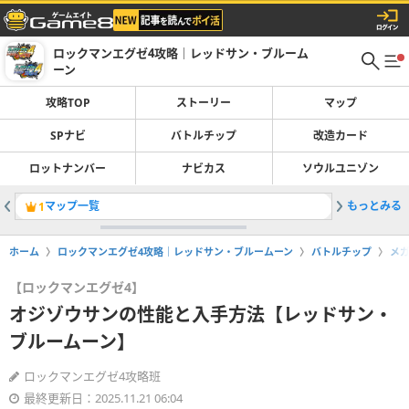
ロックマンエグゼ4攻略｜レッドサン・ブルーム
ーン
攻略TOP
ストーリー
マップ
SPナビ
バトルチップ
改造カード
ロットナンバー
ナビカス
ソウルユニゾン
マップ一覧
もっとみる
シラハド
1
2
ホーム
ロックマンエグゼ4攻略｜レッドサン・ブルームーン
バトルチップ
メ
【ロックマンエグゼ4】
オジゾウサンの性能と入手方法【レッドサン・
ブルームーン】
ロックマンエグゼ4攻略班
最終更新日：2025.11.21 06:04