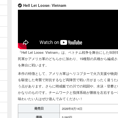
Hell Let Loose: Vietnam
『Hell Let Loose: Vietnam』は、ベトナム戦争を舞台にし
民軍かアメリカ軍のどちらかに加わり、19種類の兵種から編成さ
を舞台に戦います。
本作の特徴として、アメリカ軍はヘリコプターで火力支援や物資
を駆使した奇襲で対抗するなど両陣営で戦い方がまったく違うた
う点があります。さらに哨戒艇での川での戦闘や、水泳・登攀と
かなりのものです。チームワークと指揮系統が勝敗を左右する一
味わいたい人はぜひ遊んでみてください！
発売日
2026年8月14日
価格
5,060円