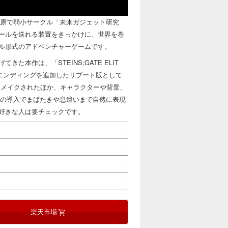
OT』は、秋葉原で弱小サークル「未来ガジェット研究
ールを送れる装置をきっかけに、世界を巻
ル形式のアドベンチャーゲームです。
てきた本作は、「STEINS;GATE ELIT
エンディングを追加したリブート版として
リメイクされたほか、キャラクターや背景、
e」の導入でまばたきや息遣いまで自然に表現
好きな人は要チェックです。
楽天市場