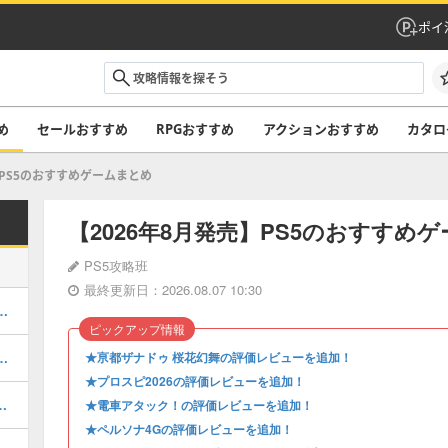
ポイ
め
セールおすすめ
RPGおすすめ
アクションおすすめ
カタロ
PS5のおすすめゲームまとめ
【2026年8月発売】PS5のおすすめ
PS5攻略班
最終更新日：2026.08.07 10:30
ム60選！人気作から新作まで紹介
ピックアップ情報
レビュー。戦闘が面白いゲームフリーク新作のアクションRPG！
★亰都ザナドゥ 桜花幻舞の評価レビューを追加！
★プロスピ2026の評価レビューを追加！
！安く買える高評価ソフトを厳選紹介
★電車アタック！の評価レビューを追加！
★ペルソナ4Gの評価レビューを追加！