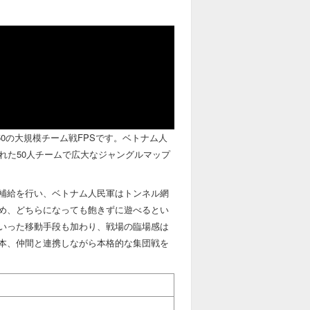
た50対50の大規模チーム戦FPSです。ベトナム人
れた50人チームで広大なジャングルマップ
補給を行い、ベトナム人民軍はトンネル網
め、どちらになっても飽きずに遊べるとい
いった移動手段も加わり、戦場の臨場感は
本、仲間と連携しながら本格的な集団戦を