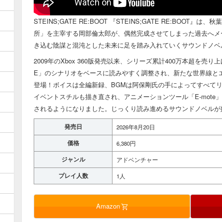
STEINS;GATE RE:BOOT 『STEINS;GATE RE:BO
所」を主宰する岡部倫太郎が、偶然完成させてしまった過去へメ
き込む陰謀と混沌とした未来に足を踏み入れていくサウンドノベ
2009年のXbox 360版発売以来、シリーズ累計400万本超を売り上げ
E」のシナリオをベースに読みやすく調整され、新たな世界線と
登場！ボイスは全編新録、BGMは阿保剛氏の手によってすべて
イベントスチルも描き直され、アニメーションツール「E-mot
されるようになりました。じっくり読み進めるサウンドノベルが
発売日
2026年8月20日
価格
6,380円
ジャンル
アドベンチャー
プレイ人数
1人
Amazon