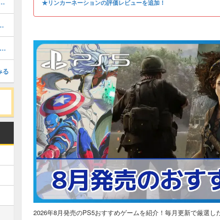
すめRPG15選！人気作や名作まで紹介
★リンカーネーションの評価レビューを追加！
ッキング x シューティングの新感覚SFアクション
ザナドゥ 桜花幻舞』評価レビュー。爽快バトルとテンポのいい育成を楽しめるアクションRPG
みる
2026年8月発売のPS5おすすめゲームを紹介！毎月更新で厳選