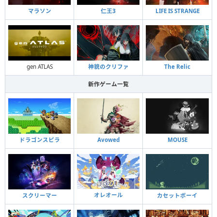
マラソン
仁王3
LIFE IS STRANGE
gen ATLAS
神貌のクリファ
The Relic
新作ゲーム一覧
ドラゴンスピラ
Avowed
MOUSE
オレオール
スクリーマー
カセットボーイ