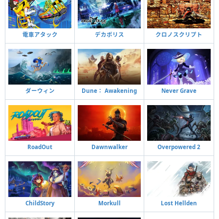
電車アタック
デカポリス
クロノスクリプト
ダーウィン
Dune： Awakening
Never Grave
RoadOut
Dawnwalker
Overpowered 2
ChildStory
Morkull
Lost Hellden