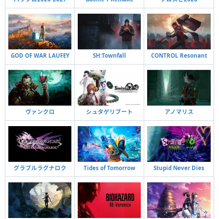
GOD OF WAR LAUFEY
SH:Townfall
CONTROL Resonant
ヴァンクロ
シュタゲリブート
アノマリス
グラブルラグナロク
Tides of Tomorrow
Stupid Never Dies