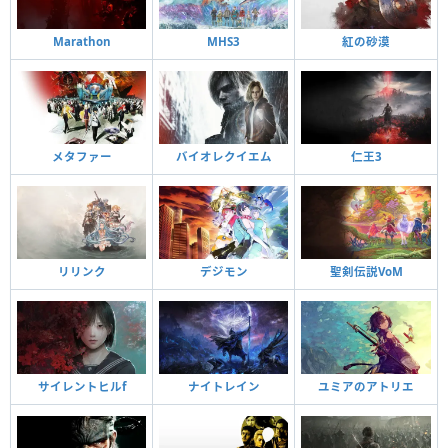
Marathon
MHS3
紅の砂漠
メタファー
バイオレクイエム
仁王3
リリンク
デジモン
聖剣伝説VoM
サイレントヒルf
ナイトレイン
ユミアのアトリエ