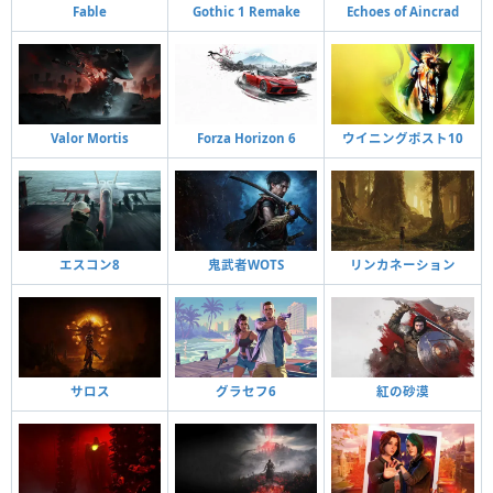
Fable
Gothic 1 Remake
Echoes of Aincrad
Valor Mortis
Forza Horizon 6
ウイニングポスト10
エスコン8
鬼武者WOTS
リンカネーション
サロス
グラセフ6
紅の砂漠