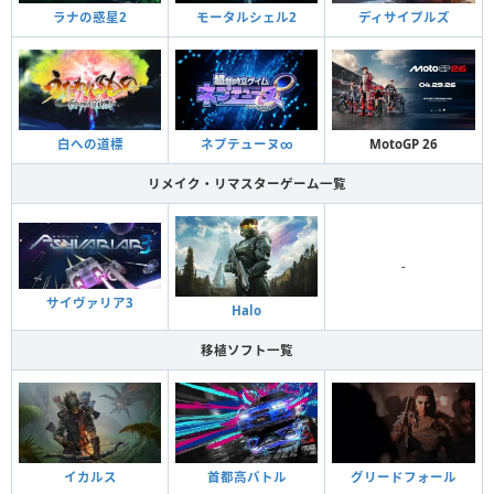
ラナの惑星2
モータルシェル2
ディサイプルズ
白への道標
ネプテューヌ∞
MotoGP 26
リメイク・リマスターゲーム一覧
-
サイヴァリア3
Halo
移植ソフト一覧
イカルス
首都高バトル
グリードフォール