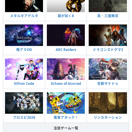
メタルギアデルタ
龍が如く8
真・三國無双
俺アラOD
ARC Raiders
ドラゴンズドグマ2
Villion Code
Echoes of Aincrad
亰都ザナドゥ
プロスピ2026
電車アタック！
リンカネーション
注目ゲーム一覧