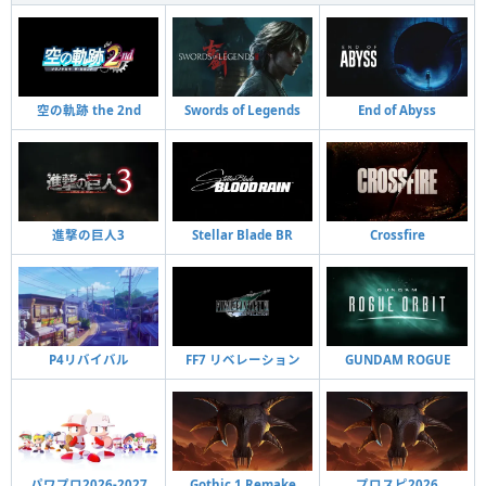
空の軌跡 the 2nd
Swords of Legends
End of Abyss
進撃の巨人3
Stellar Blade BR
Crossfire
P4リバイバル
FF7 リベレーション
GUNDAM ROGUE
パワプロ2026-2027
Gothic 1 Remake
プロスピ2026