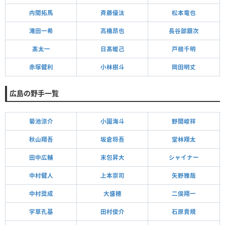
内間拓馬
斉藤優汰
松本竜也
滝田一希
高橋昂也
長谷部銀次
髙太一
日髙暖己
戸根千明
赤塚健利
小林樹斗
岡田明丈
広島の野手一覧
菊池涼介
小園海斗
野間峻祥
秋山翔吾
坂倉将吾
堂林翔太
田中広輔
末包昇大
シャイナー
中村健人
上本崇司
矢野雅哉
中村奨成
大盛穂
二俣翔一
宇草孔基
田村俊介
石原貴規