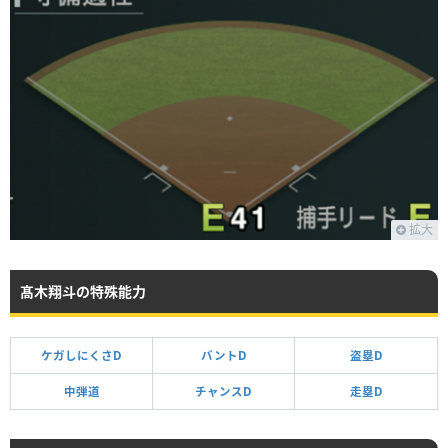
拡大
髙木翔斗の特殊能力
ケガしにくさD
バントD
盗塁D
中弾道
チャンスD
走塁D