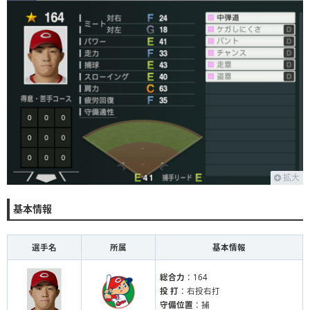
拡大
基本情報
選手名
所属
基本情報
総合力
：164
投 打
：右投右打
守備位置
：捕