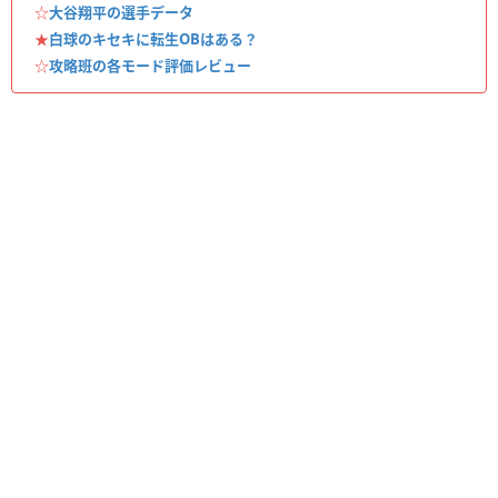
☆
大谷翔平の選手データ
★
白球のキセキに転生OBはある？
☆
攻略班の各モード評価レビュー