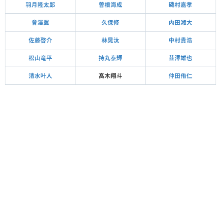
羽月隆太郎
曽根海成
磯村嘉孝
會澤翼
久保修
内田湘大
佐藤啓介
林晃汰
中村貴浩
松山竜平
持丸泰輝
韮澤雄也
清水叶人
髙木翔斗
仲田侑仁