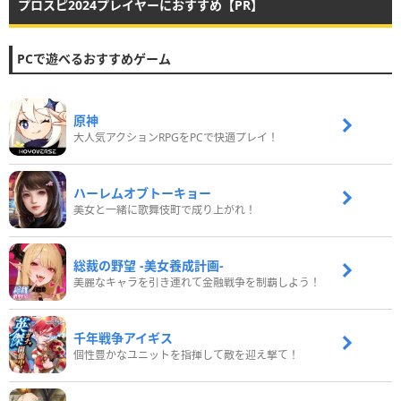
プロスピ2024プレイヤーにおすすめ【PR】
PCで遊べるおすすめゲーム
原神
大人気アクションRPGをPCで快適プレイ！
ハーレムオブトーキョー
美女と一緒に歌舞伎町で成り上がれ！
総裁の野望 -美女養成計画-
美麗なキャラを引き連れて金融戦争を制覇しよう！
千年戦争アイギス
個性豊かなユニットを指揮して敵を迎え撃て！