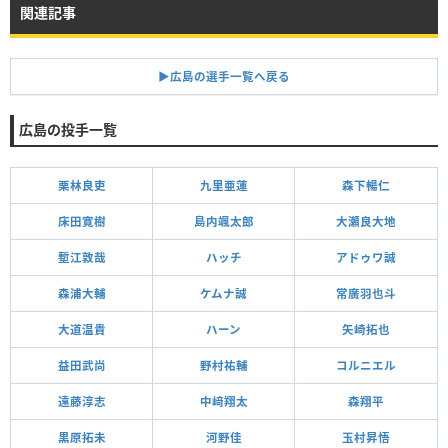
関連記事
▶︎広島の選手一覧へ戻る
広島の投手一覧
栗林良吏
九里亜蓮
森下暢仁
床田寛樹
島内颯太郎
大瀬良大地
塹江敦哉
ハッチ
アドゥワ誠
森浦大輔
ケムナ誠
常廣羽也斗
大道温貴
ハーン
矢崎拓也
益田武尚
野村祐輔
コルニエル
遠藤淳志
中﨑翔太
森翔平
黒原拓未
河野佳
玉村昇悟