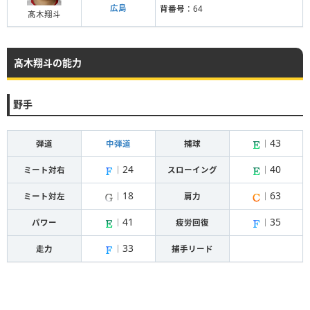
広島
背番号
：64
髙木翔斗
髙木翔斗の能力
野手
43
弾道
中弾道
捕球
｜
24
40
ミート対右
｜
スローイング
｜
18
63
ミート対左
｜
肩力
｜
41
35
パワー
｜
疲労回復
｜
33
走力
｜
捕手リード