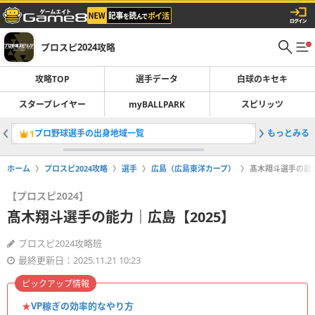
プロスピ2024攻略
攻略TOP
選手データ
白球のキセキ
スタープレイヤー
myBALLPARK
スピリッツ
プロ野球選手の出身地域一覧
もっとみる
スカウト
1
2
ホーム
プロスピ2024攻略
選手
広島（広島東洋カープ）
髙木翔斗選手の能力
【プロスピ2024】
髙木翔斗選手の能力｜広島【2025】
プロスピ2024攻略班
最終更新日：2025.11.21 10:23
ピックアップ情報
★
VP稼ぎの効率的なやり方