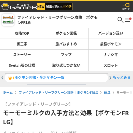
ファイアレッド・リーフグリーン攻略｜ポケモ
ンFRLG
攻略TOP
ポケモン図鑑
バージョン違い
御三家
旅パおすすめ
最強ポケモン
ストーリー
マップ
ナナシマ
Switch版の仕様
取り返しつかない
スロット
ポケモン図鑑・全ポケモン一覧
もっとみる
ストーリ
1
2
ホーム
ファイアレッド・リーフグリーン攻略｜ポケモンFRLG
道具
モーモーミ
【ファイアレッド・リーフグリーン】
モーモーミルクの入手方法と効果【ポケモンFR
LG】