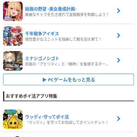
総裁の野望 -美女養成計画-
美麗なキャラを引き連れて金融戦争を制覇しよう！
千年戦争アイギス
個性豊かなユニットを指揮して敵を迎え撃て！
ミナシゴノシゴト
武器の『アビリティ』と『戦神』を駆使するターン制コマンドバトルRPG！
PCゲームをもっと見る
おすすめポイ活アプリ特集
ウッディ‐守ってポイ活
「ウッディ」を守ってお世話してポイントゲット！