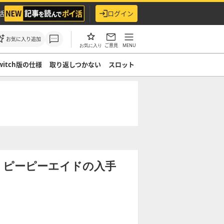
活
ログイン
お気に入り追加
ご意見
MENU
お気に入り
witch版の仕様
取り返しつかない
スロット
】ピーピーエイドの入手