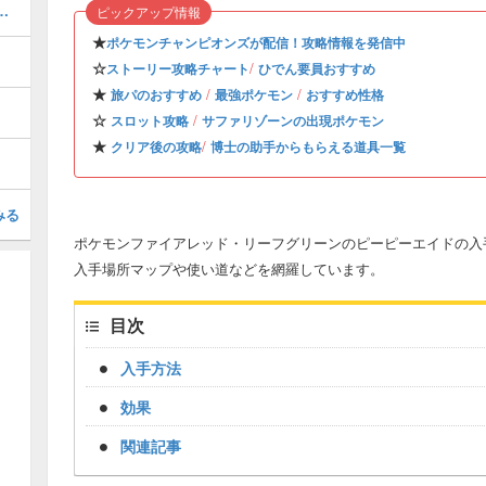
つのマップと入手アイテム
ピックアップ情報
★
ポケモンチャンピオンズが配信！攻略情報を発信中
☆
/
ストーリー攻略チャート
ひでん要員おすすめ
★
/
/
旅パのおすすめ
最強ポケモン
おすすめ性格
☆
/
スロット攻略
サファリゾーンの出現ポケモン
★
/
クリア後の攻略
博士の助手からもらえる道具一覧
みる
ポケモンファイアレッド・リーフグリーンのピーピーエイドの入手
入手場所マップや使い道などを網羅しています。
目次
入手方法
効果
関連記事