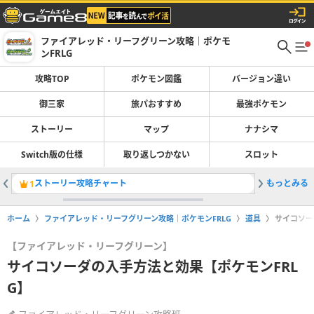
ファイアレッド・リーフグリーン攻略｜ポケモ
ンFRLG
攻略TOP
ポケモン図鑑
バージョン違い
御三家
旅パおすすめ
最強ポケモン
ストーリー
マップ
ナナシマ
Switch版の仕様
取り返しつかない
スロット
ストーリー攻略チャート
もっとみる
旅パのお
1
2
ホーム
ファイアレッド・リーフグリーン攻略｜ポケモンFRLG
道具
サイコソー
【ファイアレッド・リーフグリーン】
サイコソーダの入手方法と効果【ポケモンFRL
G】