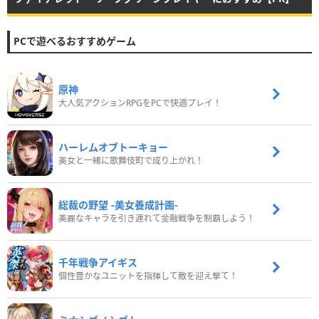
PCで遊べるおすすめゲーム
原神
大人気アクションRPGをPCで快適プレイ！
ハーレムオブトーキョー
美女と一緒に歌舞伎町で成り上がれ！
総裁の野望 -美女養成計画-
美麗なキャラを引き連れて金融戦争を制覇しよう！
千年戦争アイギス
個性豊かなユニットを指揮して敵を迎え撃て！