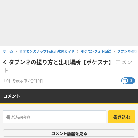
ホーム
ポケモンスナップSwitch攻略ガイド
ポケモンフォト図鑑
タブンネの撮
タブンネの撮り方と出現場所【ポケスナ】
コメン
ト
0
1-0件を表示中 / 合計0件
コメント
書き込む
コメント履歴を見る