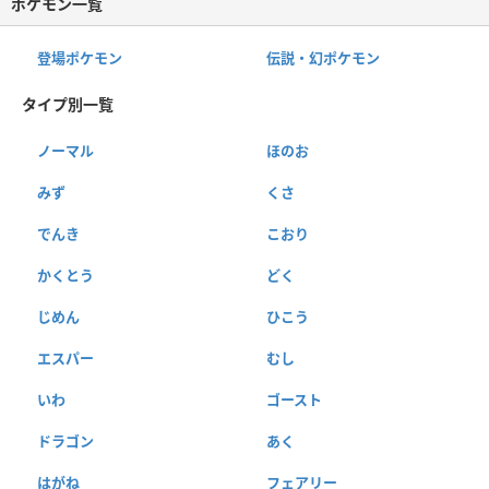
ポケモン一覧
登場ポケモン
伝説・幻ポケモン
タイプ別一覧
ノーマル
ほのお
みず
くさ
でんき
こおり
かくとう
どく
じめん
ひこう
エスパー
むし
いわ
ゴースト
ドラゴン
あく
はがね
フェアリー