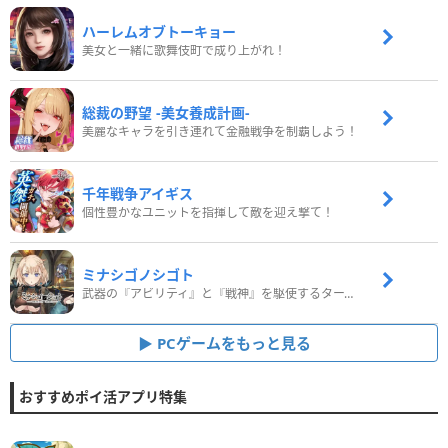
ハーレムオブトーキョー
美女と一緒に歌舞伎町で成り上がれ！
総裁の野望 -美女養成計画-
美麗なキャラを引き連れて金融戦争を制覇しよう！
千年戦争アイギス
個性豊かなユニットを指揮して敵を迎え撃て！
ミナシゴノシゴト
武器の『アビリティ』と『戦神』を駆使するターン制コマンドバトルRPG！
PCゲームをもっと見る
おすすめポイ活アプリ特集