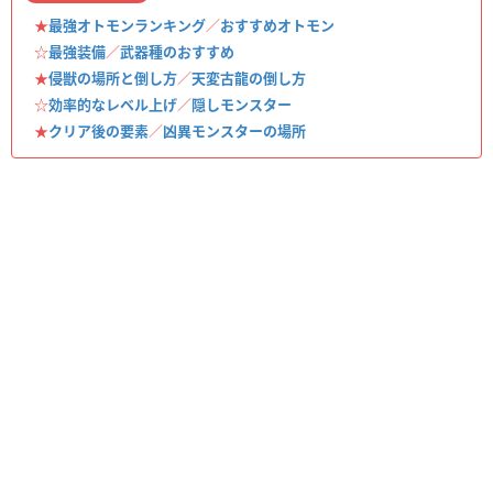
★
最強オトモンランキング
／
おすすめオトモン
☆
最強装備
／
武器種のおすすめ
★
侵獣の場所と倒し方
／
天変古龍の倒し方
☆
効率的なレベル上げ
／
隠しモンスター
★
クリア後の要素
／
凶異モンスターの場所