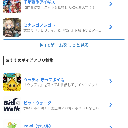
千年戦争アイギス
個性豊かなユニットを指揮して敵を迎え撃て！
ミナシゴノシゴト
武器の『アビリティ』と『戦神』を駆使するターン制コマンドバトルRPG！
PCゲームをもっと見る
おすすめポイ活アプリ特集
ウッディ‐守ってポイ活
「ウッディ」を守ってお世話してポイントゲット！
ビットウォーク
歩いてポイ活！日常生活でお得にポイントをもらおう
Powl（ポウル）