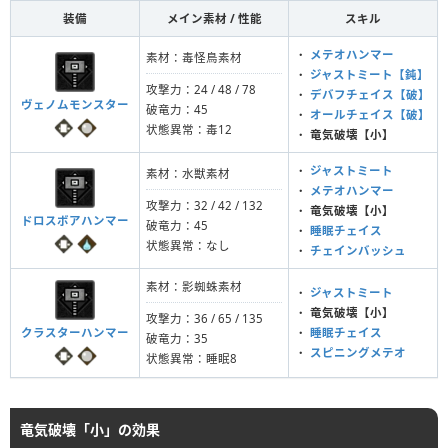
装備
メイン素材 / 性能
スキル
・
メテオハンマー
素材：毒怪鳥素材
・
ジャストミート【鈍】
攻撃力：24 / 48 / 78
・
デバフチェイス【破】
ヴェノムモンスター
破竜力：45
・
オールチェイス【破】
状態異常：毒12
・
竜気破壊【小】
・
ジャストミート
素材：水獣素材
・
メテオハンマー
攻撃力：32 / 42 / 132
・
竜気破壊【小】
ドロスボアハンマー
破竜力：45
・
睡眠チェイス
状態異常：なし
・
チェインバッシュ
素材：影蜘蛛素材
・
ジャストミート
・
竜気破壊【小】
攻撃力：36 / 65 / 135
クラスターハンマー
・
睡眠チェイス
破竜力：35
・
スピニングメテオ
状態異常：睡眠8
竜気破壊「小」の効果