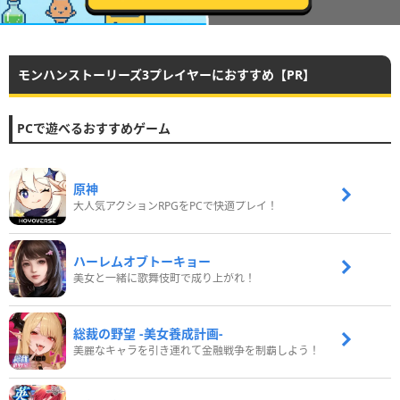
モンハンストーリーズ3プレイヤーにおすすめ【PR】
PCで遊べるおすすめゲーム
原神
大人気アクションRPGをPCで快適プレイ！
ハーレムオブトーキョー
美女と一緒に歌舞伎町で成り上がれ！
総裁の野望 -美女養成計画-
美麗なキャラを引き連れて金融戦争を制覇しよう！