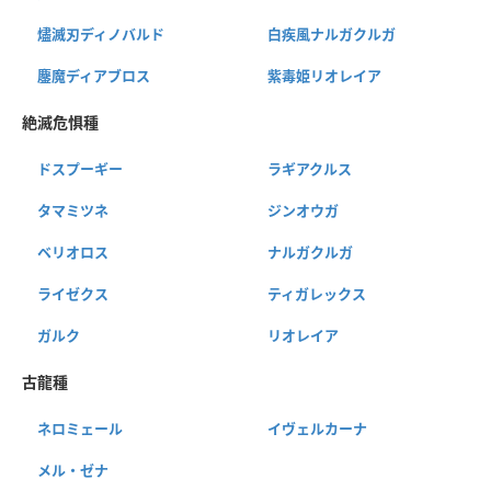
燼滅刃ディノバルド
白疾風ナルガクルガ
鏖魔ディアブロス
紫毒姫リオレイア
絶滅危惧種
ドスプーギー
ラギアクルス
タマミツネ
ジンオウガ
ベリオロス
ナルガクルガ
ライゼクス
ティガレックス
ガルク
リオレイア
古龍種
ネロミェール
イヴェルカーナ
メル・ゼナ