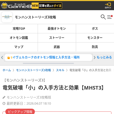
モンハンストーリーズ3攻略
攻略TOP
最強オトモン
ボス
オトモン図鑑
ストーリー
モンスター
マップ
武器
防具
イヴェルカーナのオトモン情報と入手方法・場所
もっとみる
ストーリ
1
2
ホーム
モンハンストーリーズ3攻略
スキル
竜気破壊「小」の入手方法と効果【M
【モンハンストーリーズ3】
竜気破壊「小」の入手方法と効果【MHST3】
モンハンストーリーズ3攻略班
最終更新日：2026.04.07 18:10
ピックアップ情報