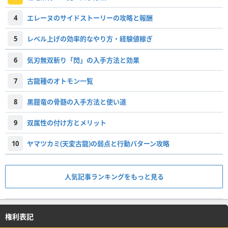
4
エレーヌのサイドストーリーの攻略と報酬
5
レベル上げの効率的なやり方・経験値稼ぎ
6
気刃無双斬り「閃」の入手方法と効果
7
古龍種のオトモン一覧
8
黒鎧竜の骨髄の入手方法と使い道
9
双属性の付け方とメリット
10
ヤマツカミ(天変古龍)の弱点と行動パターン攻略
人気記事ランキングをもっと見る
権利表記