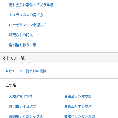
連れ去られ事件・アズラル編
ドスランポスの育て方
ローゼルフィンを探して
畑荒らしの犯人
危惧種を救う一手
オトモン一覧
▶︎オトモン一覧と卵の模様
二つ名
天眼タマミツネ
金雷公ジンオウガ
青電主ライゼクス
黒炎王リオレウス
荒鉤爪ティガレックス
隻眼イャンガルルガ