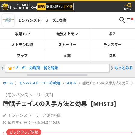
モンハンストーリーズ3攻略
攻略TOP
最強オトモン
ボス
オトモン図鑑
ストーリー
モンスター
マップ
武器
防具
プーギーの場所一覧と報酬
もっとみる
侵獣素材
1
2
ホーム
モンハンストーリーズ3攻略
スキル
睡眠チェイスの入手方法と効果【MH
【モンハンストーリーズ3】
睡眠チェイスの入手方法と効果【MHST3】
モンハンストーリーズ3攻略班
最終更新日：2026.04.07 18:09
ピックアップ情報