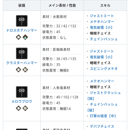
装備
メイン素材 / 性能
スキル
・
ジャストミート
素材：水獣素材
・
メテオハンマー
攻撃力：32 / 42 / 132
・
竜気破壊【小】
ドロスボアハンマー
破竜力：45
・
睡眠チェイス
状態異常：なし
・
チェインバッシュ
素材：影蜘蛛素材
・
ジャストミート
・
竜気破壊【小】
攻撃力：36 / 65 / 135
クラスターハンマー
・
睡眠チェイス
破竜力：35
・
スピニングメテオ
状態異常：睡眠8
・
メテオハンマー
・
睡眠チェイス
素材：人魚竜素材
・
ジャストクラッシュ
攻撃力：40 / 102 / 128
【鈍】
メロウブロウ
破竜力：45
・
チェインバッシュ
状態異常：睡眠14
【破】
・
打撃の極意【中】
・
デバフチェイス