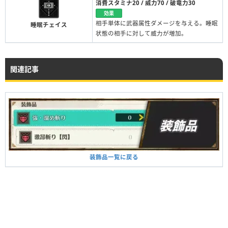
消費スタミナ20 / 威力70 / 破竜力30
効果
相手単体に武器属性ダメージを与える。睡眠
睡眠チェイス
状態の相手に対して威力が増加。
関連記事
装飾品一覧に戻る