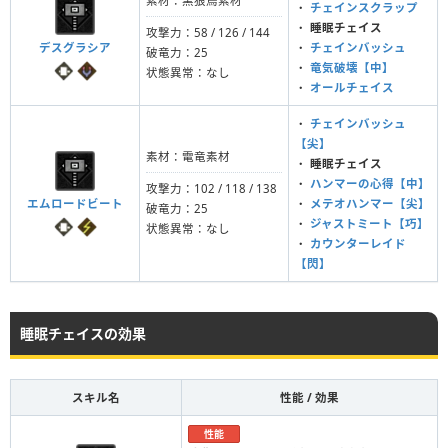
素材：黒狼鳥素材
・
チェインスクラップ
・
睡眠チェイス
攻撃力：58 / 126 / 144
デスグラシア
・
チェインバッシュ
破竜力：25
・
竜気破壊【中】
状態異常：なし
・
オールチェイス
・
チェインバッシュ
【尖】
素材：電竜素材
・
睡眠チェイス
・
ハンマーの心得【中】
攻撃力：102 / 118 / 138
エムロードビート
・
メテオハンマー【尖】
破竜力：25
・
ジャストミート【巧】
状態異常：なし
・
カウンターレイド
【閃】
睡眠チェイスの効果
スキル名
性能 / 効果
性能