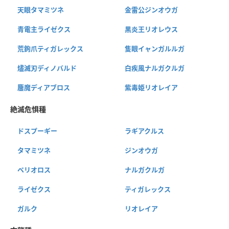
天眼タマミツネ
金雷公ジンオウガ
青電主ライゼクス
黒炎王リオレウス
荒鉤爪ティガレックス
隻眼イャンガルルガ
燼滅刃ディノバルド
白疾風ナルガクルガ
鏖魔ディアブロス
紫毒姫リオレイア
絶滅危惧種
ドスプーギー
ラギアクルス
タマミツネ
ジンオウガ
ベリオロス
ナルガクルガ
ライゼクス
ティガレックス
ガルク
リオレイア