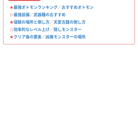
★
最強オトモンランキング
／
おすすめオトモン
☆
最強装備
／
武器種のおすすめ
★
侵獣の場所と倒し方
／
天変古龍の倒し方
☆
効率的なレベル上げ
／
隠しモンスター
★
クリア後の要素
／
凶異モンスターの場所