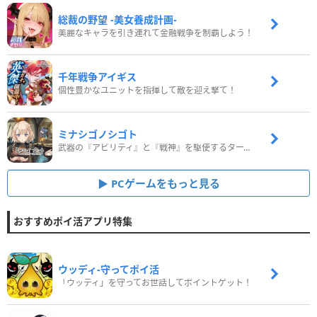
総裁の野望 -美女養成計画-
美麗なキャラを引き連れて金融戦争を制覇しよう！
千年戦争アイギス
個性豊かなユニットを指揮して敵を迎え撃て！
ミナシゴノシゴト
武器の『アビリティ』と『戦神』を駆使するターン制コマンドバトルRPG！
PCゲームをもっと見る
おすすめポイ活アプリ特集
ウッディ‐守ってポイ活
「ウッディ」を守ってお世話してポイントゲット！