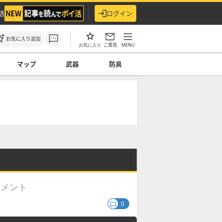
活
ログイン
お気に入り追加
ご意見
MENU
お気に入り
マップ
武器
防具
コメント
0