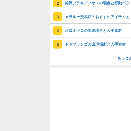
凶異ブラキディオ
2
メラルー交易店
3
オロミドロの出現場所と入手素材
4
ドドブランゴの出現場所と入手素材
5
もっと