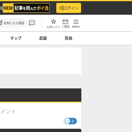
活
ログイン
お気に入り追加
ご意見
MENU
お気に入り
マップ
武器
防具
コメント
0