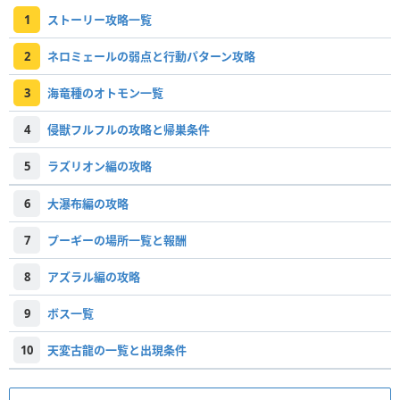
1
ストーリー攻略一覧
2
ネロミェールの弱点と行動パターン攻略
3
海竜種のオトモン一覧
4
侵獣フルフルの攻略と帰巣条件
5
ラズリオン編の攻略
6
大瀑布編の攻略
7
プーギーの場所一覧と報酬
8
アズラル編の攻略
9
ボス一覧
10
天変古龍の一覧と出現条件