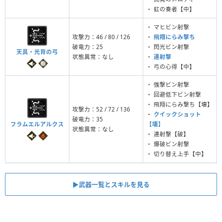
・ 虹の奏者【中】
・ マヒビン射撃
攻撃力：46 / 80 / 126
・
飛翔にらみ撃ち
破竜力：25
・ 閃光ビン射撃
天具・光背の弓
状態異常：なし
・
連射撃
・ 弓の心得【中】
・ 強撃ビン射撃
・ 回避低下ビン射撃
・ 飛翔にらみ撃ち【壊】
攻撃力：52 / 72 / 136
・
クイックショット
破竜力：35
フラムエルアルクス
【壊】
状態異常：なし
・ 連射撃【破】
・ 爆破ビン射撃
・ 切り替え上手【中】
▶︎武器一覧とスキルを見る