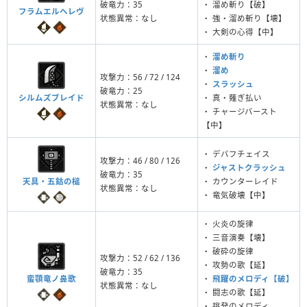
破竜力：35
・ 溜め斬り【破】
フラムエルヘレヴ
状態異常：なし
・ 強・溜め斬り【壊】
・ 大剣の心得【中】
・
溜め斬り
・
溜め
攻撃力：56 / 72 / 124
・
スラッシュ
破竜力：25
シルムズブレイド
・ 真・薙ぎ払い
状態異常：なし
・ チャージバースト
【中】
・ デバフチェイス
攻撃力：46 / 80 / 126
・
ジャストクラッシュ
破竜力：35
天具・五鈷の槌
・ カウンターレイド
状態異常：なし
・ 竜気破壊【中】
・ 火炎の旋律
・ 三音演奏【壊】
・ 破砕の旋律
攻撃力：52 / 62 / 136
・ 攻勢の歌【延】
破竜力：35
蛮顎竜ノ鼻歌
・
飛躍のメロディ【破】
状態異常：なし
・ 闘志の歌【延】
・ 挑発のメロディ