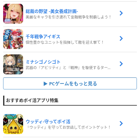
総裁の野望 -美女養成計画-
美麗なキャラを引き連れて金融戦争を制覇しよう！
千年戦争アイギス
個性豊かなユニットを指揮して敵を迎え撃て！
ミナシゴノシゴト
武器の『アビリティ』と『戦神』を駆使するターン制コマンドバトルRPG！
PCゲームをもっと見る
おすすめポイ活アプリ特集
ウッディ‐守ってポイ活
「ウッディ」を守ってお世話してポイントゲット！