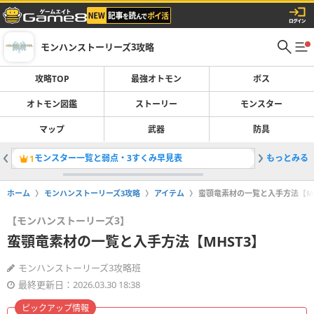
モンハンストーリーズ3攻略
攻略TOP
最強オトモン
ボス
オトモン図鑑
ストーリー
モンスター
マップ
武器
防具
モンスター一覧と弱点・3すくみ早見表
もっとみる
侵獣の場
1
2
ホーム
モンハンストーリーズ3攻略
アイテム
蛮顎竜素材の一覧と入手方法【MH
【モンハンストーリーズ3】
蛮顎竜素材の一覧と入手方法【MHST3】
モンハンストーリーズ3攻略班
最終更新日：2026.03.30 18:38
ピックアップ情報