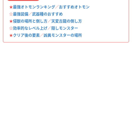
★
最強オトモンランキング
／
おすすめオトモン
☆
最強装備
／
武器種のおすすめ
★
侵獣の場所と倒し方
／
天変古龍の倒し方
☆
効率的なレベル上げ
／
隠しモンスター
★
クリア後の要素
／
凶異モンスターの場所