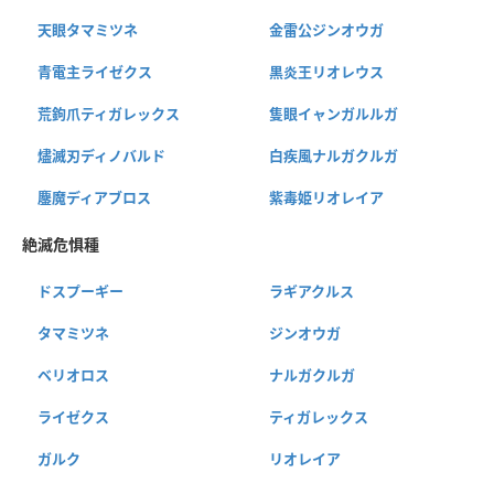
天眼タマミツネ
金雷公ジンオウガ
青電主ライゼクス
黒炎王リオレウス
荒鉤爪ティガレックス
隻眼イャンガルルガ
燼滅刃ディノバルド
白疾風ナルガクルガ
鏖魔ディアブロス
紫毒姫リオレイア
絶滅危惧種
ドスプーギー
ラギアクルス
タマミツネ
ジンオウガ
ベリオロス
ナルガクルガ
ライゼクス
ティガレックス
ガルク
リオレイア