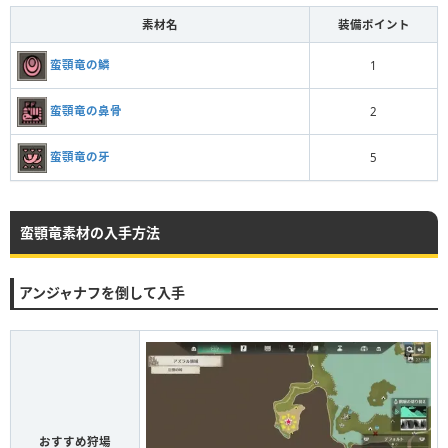
素材名
装備ポイント
蛮顎竜の鱗
1
蛮顎竜の鼻骨
2
蛮顎竜の牙
5
蛮顎竜素材の入手方法
アンジャナフを倒して入手
おすすめ狩場