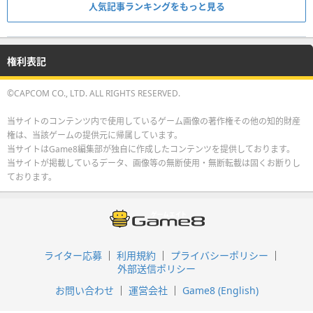
人気記事ランキングをもっと見る
権利表記
©CAPCOM CO., LTD. ALL RIGHTS RESERVED.
当サイトのコンテンツ内で使用しているゲーム画像の著作権その他の知的財産
権は、当該ゲームの提供元に帰属しています。
当サイトはGame8編集部が独自に作成したコンテンツを提供しております。
当サイトが掲載しているデータ、画像等の無断使用・無断転載は固くお断りし
ております。
ライター応募
利用規約
プライバシーポリシー
外部送信ポリシー
お問い合わせ
運営会社
Game8 (English)