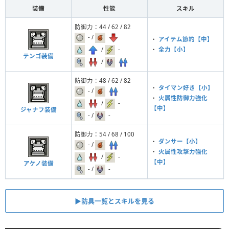
装備
性能
スキル
防御力：44 / 62 / 82
- /
・
アイテム節約【中】
/
-
・
全力【小】
テンゴ装備
/
防御力：48 / 62 / 82
・
タイマン好き【小】
- /
・
火属性防御力強化
/
-
【中】
ジャナフ装備
- /
-
防御力：54 / 68 / 100
・
ダンサー【小】
- /
・
火属性攻撃力強化
/
-
【中】
アケノ装備
- /
-
▶︎防具一覧とスキルを見る