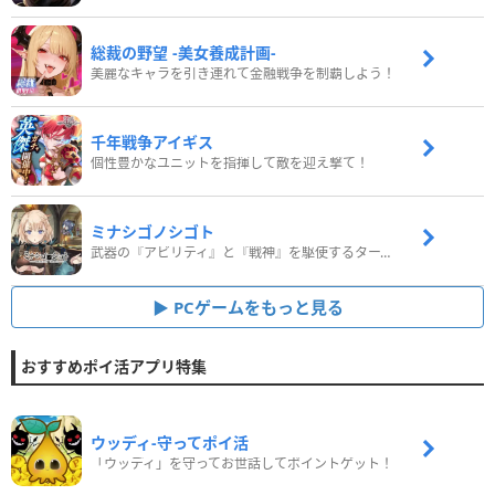
総裁の野望 -美女養成計画-
美麗なキャラを引き連れて金融戦争を制覇しよう！
千年戦争アイギス
個性豊かなユニットを指揮して敵を迎え撃て！
ミナシゴノシゴト
武器の『アビリティ』と『戦神』を駆使するターン制コマンドバトルRPG！
PCゲームをもっと見る
おすすめポイ活アプリ特集
ウッディ‐守ってポイ活
「ウッディ」を守ってお世話してポイントゲット！