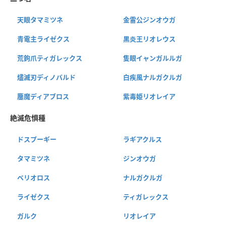
天眼タマミツネ
金雷公ジンオウガ
青電主ライゼクス
黒炎王リオレウス
荒鉤爪ティガレックス
隻眼イャンガルルガ
燼滅刃ディノバルド
白疾風ナルガクルガ
鏖魔ディアブロス
紫毒姫リオレイア
絶滅危惧種
ドスプーギー
ラギアクルス
タマミツネ
ジンオウガ
ベリオロス
ナルガクルガ
ライゼクス
ティガレックス
ガルク
リオレイア