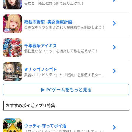
美女と一緒に歌舞伎町で成り上がれ！
総裁の野望 -美女養成計画-
美麗なキャラを引き連れて金融戦争を制覇しよう！
千年戦争アイギス
個性豊かなユニットを指揮して敵を迎え撃て！
ミナシゴノシゴト
武器の『アビリティ』と『戦神』を駆使するターン制コマンドバトルRPG！
PCゲームをもっと見る
おすすめポイ活アプリ特集
ウッディ‐守ってポイ活
「ウッディ」を守ってお世話してポイントゲット！