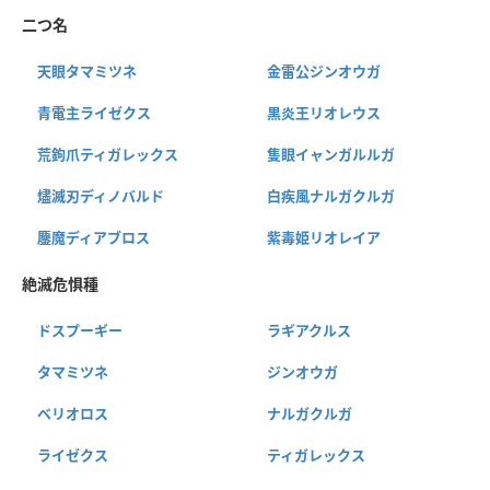
二つ名
天眼タマミツネ
金雷公ジンオウガ
青電主ライゼクス
黒炎王リオレウス
荒鉤爪ティガレックス
隻眼イャンガルルガ
燼滅刃ディノバルド
白疾風ナルガクルガ
鏖魔ディアブロス
紫毒姫リオレイア
絶滅危惧種
ドスプーギー
ラギアクルス
タマミツネ
ジンオウガ
ベリオロス
ナルガクルガ
ライゼクス
ティガレックス