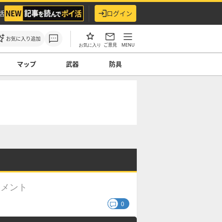
活
ログイン
お気に入り追加
ご意見
MENU
お気に入り
マップ
武器
防具
コメント
0