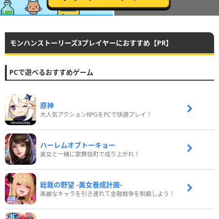
モンハンストーリーズ3プレイヤーにおすすめ【PR】
PCで遊べるおすすめゲーム
原神
大人気アクションRPGをPCで快適プレイ！
ハーレムオブトーキョー
美女と一緒に歌舞伎町で成り上がれ！
総裁の野望 -美女養成計画-
美麗なキャラを引き連れて金融戦争を制覇しよう！