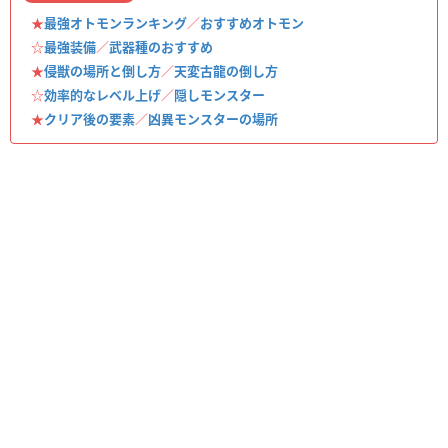
★
最強オトモンランキング
／
おすすめオトモン
☆
最強装備
／
武器種のおすすめ
★
侵獣の場所と倒し方
／
天変古龍の倒し方
☆
効率的なレベル上げ
／
隠しモンスター
★
クリア後の要素
／
凶異モンスターの場所