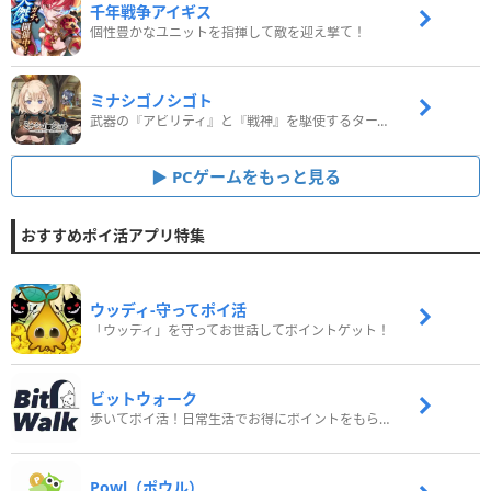
千年戦争アイギス
個性豊かなユニットを指揮して敵を迎え撃て！
ミナシゴノシゴト
武器の『アビリティ』と『戦神』を駆使するターン制コマンドバトルRPG！
PCゲームをもっと見る
おすすめポイ活アプリ特集
ウッディ‐守ってポイ活
「ウッディ」を守ってお世話してポイントゲット！
ビットウォーク
歩いてポイ活！日常生活でお得にポイントをもらおう
Powl（ポウル）