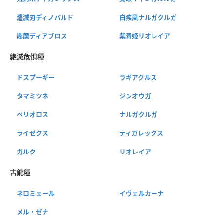
燼滅刃ディノバルド
白疾風ナルガクルガ
鏖魔ディアブロス
紫毒姫リオレイア
絶滅危惧種
ドスプーギー
ラギアクルス
タマミツネ
ジンオウガ
ベリオロス
ナルガクルガ
ライゼクス
ティガレックス
ガルク
リオレイア
古龍種
ネロミェール
イヴェルカーナ
メル・ゼナ