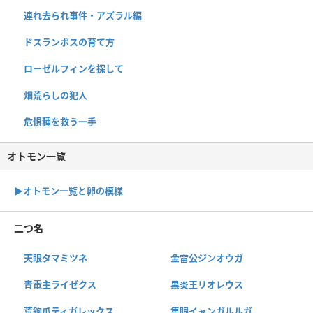
連れ去られ事件・アズラル編
ドスランポスの育て方
ローゼルフィンを探して
畑荒らしの犯人
危惧種を救う一手
オトモン一覧
▶︎オトモン一覧と卵の模様
二つ名
天眼タマミツネ
金雷公ジンオウガ
青電主ライゼクス
黒炎王リオレウス
荒鉤爪ティガレックス
隻眼イャンガルルガ