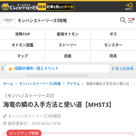
モンハンストーリーズ3攻略
攻略TOP
最強オトモン
ボス
オトモン図鑑
ストーリー
モンスター
マップ
武器
防具
侵獣の場所一覧とメリット
もっとみる
最強オト
1
2
ホーム
モンハンストーリーズ3攻略
アイテム
海竜の鱗の入手方法と使い道【MH
【モンハンストーリーズ3】
海竜の鱗の入手方法と使い道【MHST3】
モンハンストーリーズ3攻略班
最終更新日：2026.04.03 19:34
ピックアップ情報