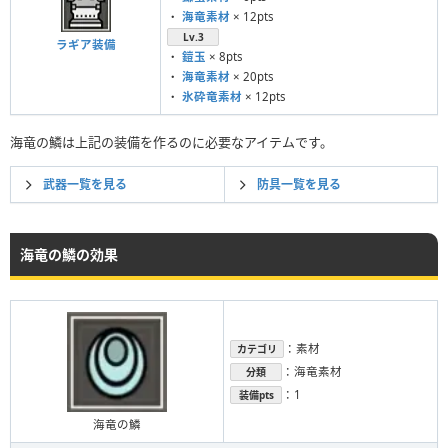
・
海竜素材
× 12pts
Lv.3
ラギア装備
・
鎧玉
× 8pts
・
海竜素材
× 20pts
・
氷砕竜素材
× 12pts
海竜の鱗は上記の装備を作るのに必要なアイテムです。
武器一覧を見る
防具一覧を見る
海竜の鱗の効果
：素材
カテゴリ
：海竜素材
分類
：1
装備pts
海竜の鱗