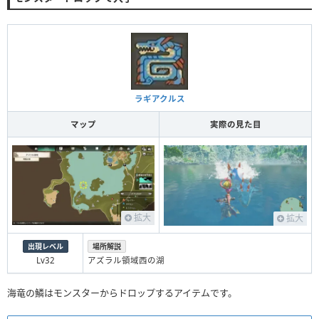
ラギアクルス
マップ
実際の見た目
拡大
拡大
出現レベル
場所解説
Lv32
アズラル領域西の湖
海竜の鱗はモンスターからドロップするアイテムです。