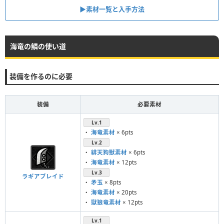
▶︎素材一覧と入手方法
海竜の鱗の使い道
装備を作るのに必要
装備
必要素材
Lv.1
・
海竜素材
× 6pts
Lv.2
・
緋天狗獣素材
× 6pts
・
海竜素材
× 12pts
Lv.3
ラギアブレイド
・
矛玉
× 8pts
・
海竜素材
× 20pts
・
獄狼竜素材
× 12pts
Lv.1