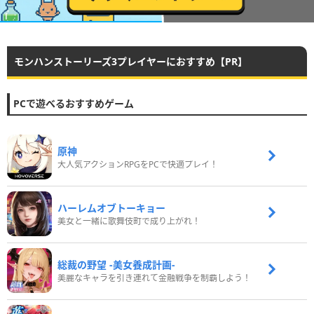
モンハンストーリーズ3プレイヤーにおすすめ【PR】
PCで遊べるおすすめゲーム
原神
大人気アクションRPGをPCで快適プレイ！
ハーレムオブトーキョー
美女と一緒に歌舞伎町で成り上がれ！
総裁の野望 -美女養成計画-
美麗なキャラを引き連れて金融戦争を制覇しよう！