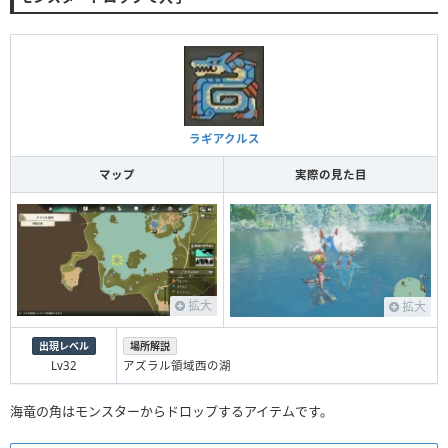
ラギアクルス
マップ
実際の見た目
拡大
拡大
出現レベル
場所解説
Lv32
アズラル領域西の湖
海竜の角はモンスターからドロップするアイテムです。