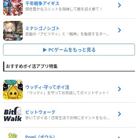
千年戦争アイギス
個性豊かなユニットを指揮して敵を迎え撃て！
ミナシゴノシゴト
武器の『アビリティ』と『戦神』を駆使するターン制コマンドバトルRPG！
PCゲームをもっと見る
おすすめポイ活アプリ特集
ウッディ‐守ってポイ活
「ウッディ」を守ってお世話してポイントゲット！
ビットウォーク
歩いてポイ活！日常生活でお得にポイントをもらおう
Powl（ポウル）