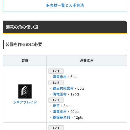
▶︎素材一覧と入手方法
海竜の角の使い道
装備を作るのに必要
装備
必要素材
Lv.1
・
海竜素材
× 6pts
Lv.2
・
緋天狗獣素材
× 6pts
・
海竜素材
× 12pts
Lv.3
ラギアブレイド
・
矛玉
× 8pts
・
海竜素材
× 20pts
・
獄狼竜素材
× 12pts
Lv.1