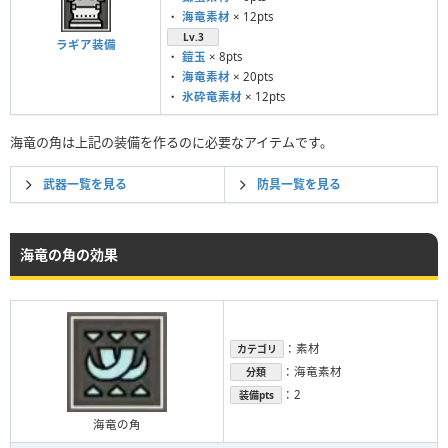
・
海竜素材
× 12pts
Lv.3
ラギア装備
・
鎧玉
× 8pts
・
海竜素材
× 20pts
・
氷砕竜素材
× 12pts
海竜の角は上記の装備を作るのに必要なアイテムです。
武器一覧を見る
防具一覧を見る
海竜の角の効果
：素材
カテゴリ
：海竜素材
分類
：2
装備pts
海竜の角