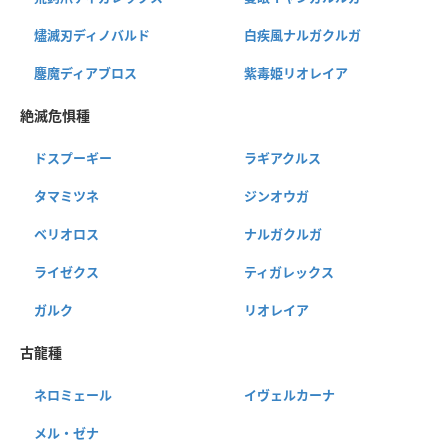
燼滅刃ディノバルド
白疾風ナルガクルガ
鏖魔ディアブロス
紫毒姫リオレイア
絶滅危惧種
ドスプーギー
ラギアクルス
タマミツネ
ジンオウガ
ベリオロス
ナルガクルガ
ライゼクス
ティガレックス
ガルク
リオレイア
古龍種
ネロミェール
イヴェルカーナ
メル・ゼナ