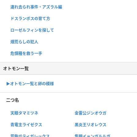
連れ去られ事件・アズラル編
ドスランポスの育て方
ローゼルフィンを探して
畑荒らしの犯人
危惧種を救う一手
オトモン一覧
▶︎オトモン一覧と卵の模様
二つ名
天眼タマミツネ
金雷公ジンオウガ
青電主ライゼクス
黒炎王リオレウス
荒鉤爪ティガレックス
隻眼イャンガルルガ