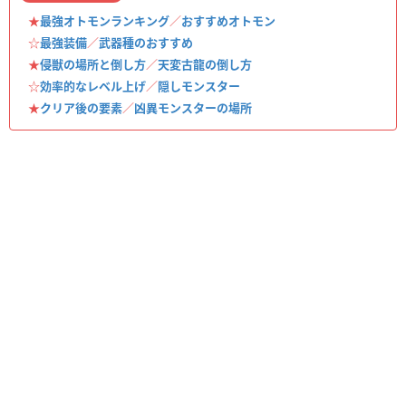
★
最強オトモンランキング
／
おすすめオトモン
☆
最強装備
／
武器種のおすすめ
★
侵獣の場所と倒し方
／
天変古龍の倒し方
☆
効率的なレベル上げ
／
隠しモンスター
★
クリア後の要素
／
凶異モンスターの場所