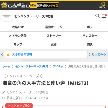
モンハンストーリーズ3攻略
攻略TOP
最強オトモン
ボス
オトモン図鑑
ストーリー
モンスター
マップ
武器
防具
大瀑布編の攻略
もっとみる
侵獣の場
1
2
ホーム
モンハンストーリーズ3攻略
アイテム
海竜の角の入手方法と使い道【MH
【モンハンストーリーズ3】
海竜の角の入手方法と使い道【MHST3】
モンハンストーリーズ3攻略班
最終更新日：2026.04.03 19:34
ピックアップ情報