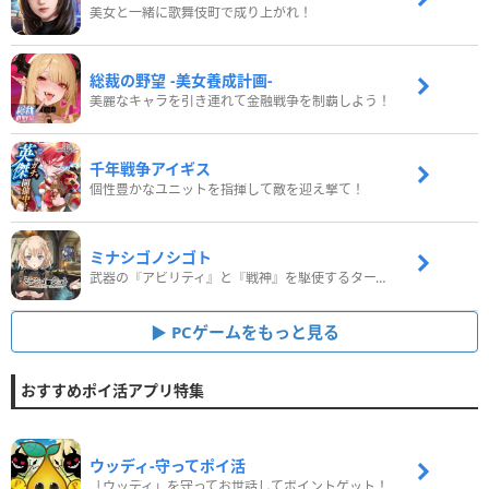
美女と一緒に歌舞伎町で成り上がれ！
総裁の野望 -美女養成計画-
美麗なキャラを引き連れて金融戦争を制覇しよう！
千年戦争アイギス
個性豊かなユニットを指揮して敵を迎え撃て！
ミナシゴノシゴト
武器の『アビリティ』と『戦神』を駆使するターン制コマンドバトルRPG！
PCゲームをもっと見る
おすすめポイ活アプリ特集
ウッディ‐守ってポイ活
「ウッディ」を守ってお世話してポイントゲット！