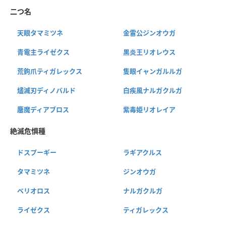
二つ名
天眼タマミツネ
金雷公ジンオウガ
青電主ライゼクス
黒炎王リオレウス
荒鉤爪ティガレックス
隻眼イャンガルルガ
燼滅刃ディノバルド
白疾風ナルガクルガ
鏖魔ディアブロス
紫毒姫リオレイア
絶滅危惧種
ドスプーギー
ラギアクルス
タマミツネ
ジンオウガ
ベリオロス
ナルガクルガ
ライゼクス
ティガレックス