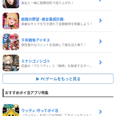
美女と一緒に歌舞伎町で成り上がれ！
総裁の野望 -美女養成計画-
美麗なキャラを引き連れて金融戦争を制覇しよう！
千年戦争アイギス
個性豊かなユニットを指揮して敵を迎え撃て！
ミナシゴノシゴト
武器の『アビリティ』と『戦神』を駆使するターン制コマンドバトルRPG！
PCゲームをもっと見る
おすすめポイ活アプリ特集
ウッディ‐守ってポイ活
「ウッディ」を守ってお世話してポイントゲット！