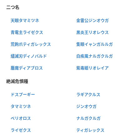
二つ名
天眼タマミツネ
金雷公ジンオウガ
青電主ライゼクス
黒炎王リオレウス
荒鉤爪ティガレックス
隻眼イャンガルルガ
燼滅刃ディノバルド
白疾風ナルガクルガ
鏖魔ディアブロス
紫毒姫リオレイア
絶滅危惧種
ドスプーギー
ラギアクルス
タマミツネ
ジンオウガ
ベリオロス
ナルガクルガ
ライゼクス
ティガレックス