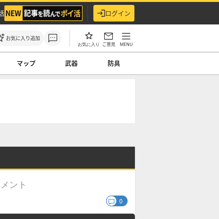
活
ログイン
お気に入り追加
ご意見
MENU
お気に入り
マップ
武器
防具
コメント
0