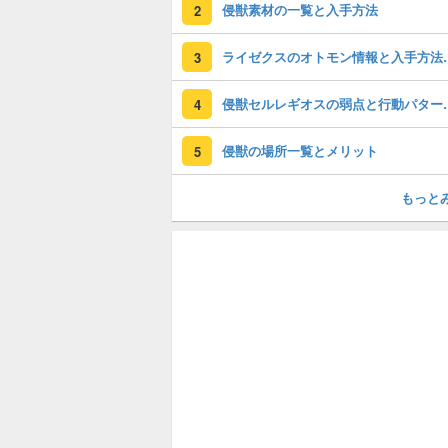
侵獣素材の一覧と入手方法
2
ライゼクスのオ
3
侵獣セルレギオ
4
侵獣の場所一覧とメリット
5
もっと