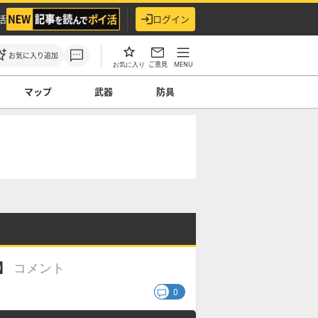
活
ログイン
お気に入り追加
ご意見
MENU
お気に入り
マップ
武器
防具
コメント
】
0