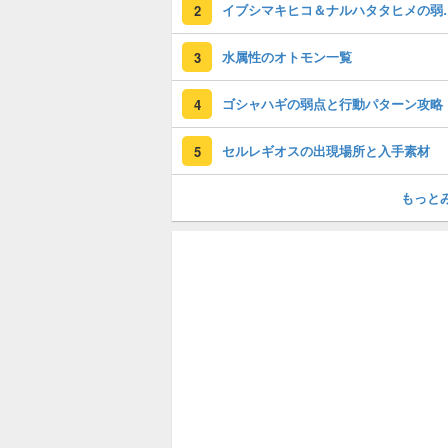
イブシマキヒコ＆ナル
2
水属性のオトモン一覧
3
ゴシャハギの弱点と行動パターン攻略
4
セルレギオスの出現場所と入手素材
5
もっと