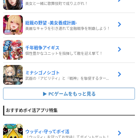
美女と一緒に歌舞伎町で成り上がれ！
総裁の野望 -美女養成計画-
美麗なキャラを引き連れて金融戦争を制覇しよう！
千年戦争アイギス
個性豊かなユニットを指揮して敵を迎え撃て！
ミナシゴノシゴト
武器の『アビリティ』と『戦神』を駆使するターン制コマンドバトルRPG！
PCゲームをもっと見る
おすすめポイ活アプリ特集
ウッディ‐守ってポイ活
「ウッディ」を守ってお世話してポイントゲット！