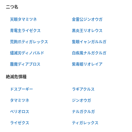
二つ名
天眼タマミツネ
金雷公ジンオウガ
青電主ライゼクス
黒炎王リオレウス
荒鉤爪ティガレックス
隻眼イャンガルルガ
燼滅刃ディノバルド
白疾風ナルガクルガ
鏖魔ディアブロス
紫毒姫リオレイア
絶滅危惧種
ドスプーギー
ラギアクルス
タマミツネ
ジンオウガ
ベリオロス
ナルガクルガ
ライゼクス
ティガレックス