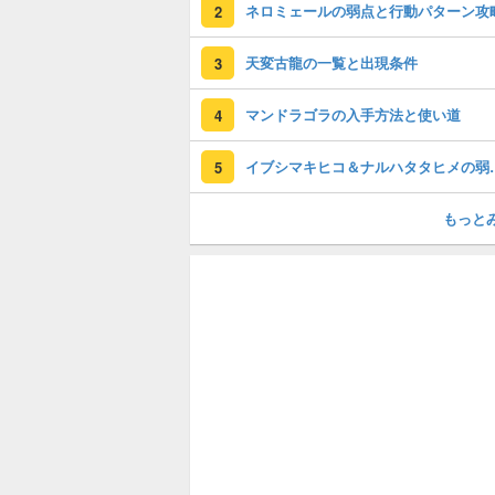
ネロミェールの弱点と行動パターン攻
2
天変古龍の一覧と出現条件
3
マンドラゴラの入手方法と使い道
4
イブシマキヒコ＆ナル
5
もっと