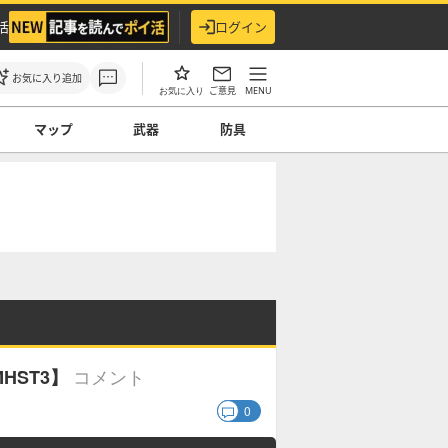
活
ログイン
お気に入り追加
ご意見
MENU
お気に入り
マップ
武器
防具
コメント
HST3】
0