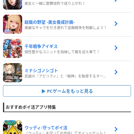
美女と一緒に歌舞伎町で成り上がれ！
総裁の野望 -美女養成計画-
美麗なキャラを引き連れて金融戦争を制覇しよう！
千年戦争アイギス
個性豊かなユニットを指揮して敵を迎え撃て！
ミナシゴノシゴト
武器の『アビリティ』と『戦神』を駆使するターン制コマンドバトルRPG！
PCゲームをもっと見る
おすすめポイ活アプリ特集
ウッディ‐守ってポイ活
「ウッディ」を守ってお世話してポイントゲット！