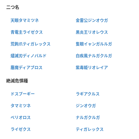
二つ名
天眼タマミツネ
金雷公ジンオウガ
青電主ライゼクス
黒炎王リオレウス
荒鉤爪ティガレックス
隻眼イャンガルルガ
燼滅刃ディノバルド
白疾風ナルガクルガ
鏖魔ディアブロス
紫毒姫リオレイア
絶滅危惧種
ドスプーギー
ラギアクルス
タマミツネ
ジンオウガ
ベリオロス
ナルガクルガ
ライゼクス
ティガレックス